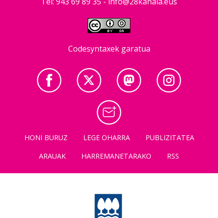
Tel: 943 69 89 35 -
info@28kanala.eus
Codesyntaxek garatua
HONI BURUZ
LEGE OHARRA
PUBLIZITATEA
ARAUAK
HARREMANETARAKO
RSS