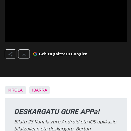
Gehitu gaitzazu Googlen
KIROLA
IBARRA
DESKARGATU GURE APPa!
Bilatu 28 Kanala zure Android eta iOS aplikazio
bilatzailean eta deskargatu. Bertan