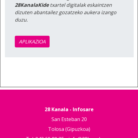
28KanalaKide
txartel digitalak eskaintzen
dizuten abantailez gozatzeko aukera izango
duzu.
APLIKAZIOA
28 Kanala - Infosare
San Esteban 20
Tolosa (Gipuzkoa)