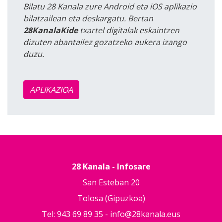
Bilatu 28 Kanala zure Android eta iOS aplikazio
bilatzailean eta deskargatu. Bertan
28KanalaKide
txartel digitalak eskaintzen
dizuten abantailez gozatzeko aukera izango
duzu.
APLIKAZIOA
28 Kanala - Infosare
San Esteban 20
Tolosa (Gipuzkoa)
Tel: 943 69 89 35 -
info@28kanala.eus