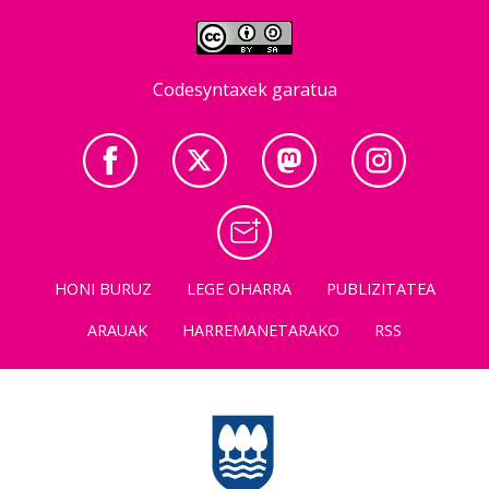
Codesyntaxek garatua
HONI BURUZ
LEGE OHARRA
PUBLIZITATEA
ARAUAK
HARREMANETARAKO
RSS