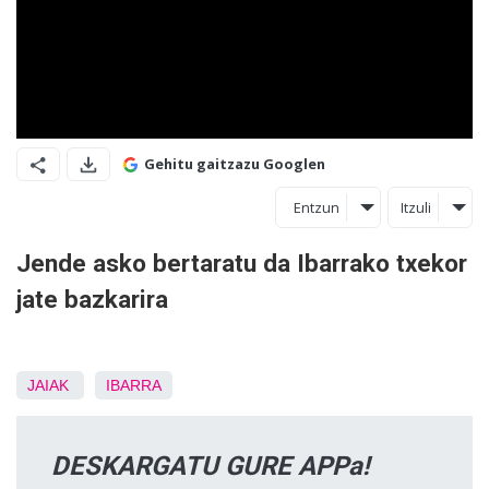
Gehitu gaitzazu Googlen
Entzun
Itzuli
Jende asko bertaratu da Ibarrako txekor
jate bazkarira
JAIAK
IBARRA
DESKARGATU GURE APPa!