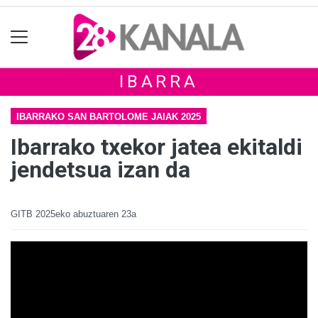
IBARRA
IBARRAKO SAN BARTOLOME JAIAK 2025
Ibarrako txekor jatea ekitaldi
jendetsua izan da
GITB
2025eko abuztuaren 23a