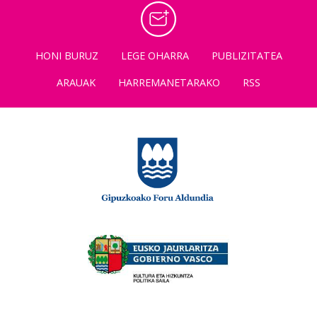
HONI BURUZ
LEGE OHARRA
PUBLIZITATEA
ARAUAK
HARREMANETARAKO
RSS