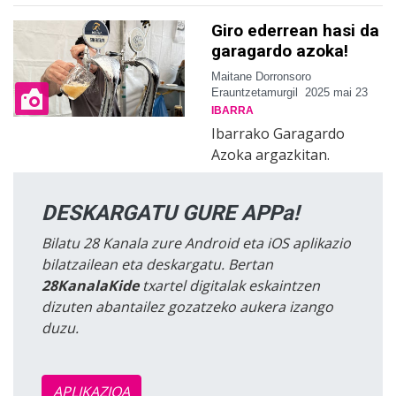
Giro ederrean hasi da
garagardo azoka!
Maitane Dorronsoro
Erauntzetamurgil
2025 mai 23
IBARRA
Ibarrako Garagardo
Azoka argazkitan.
DESKARGATU GURE APPa!
Bilatu 28 Kanala zure Android eta iOS aplikazio
bilatzailean eta deskargatu. Bertan
28KanalaKide
txartel digitalak eskaintzen
dizuten abantailez gozatzeko aukera izango
duzu.
APLIKAZIOA