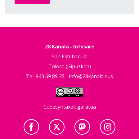
28 Kanala - Infosare
San Esteban 20
Tolosa (Gipuzkoa)
Tel: 943 69 89 35 -
info@28kanala.eus
Codesyntaxek garatua