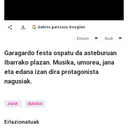
Gehitu gaitzazu Googlen
Entzun
Itzuli
Garagardo festa ospatu da asteburuan
Ibarrako plazan. Musika, umorea, jana
eta edana izan dira protagonista
nagusiak.
JAIAK
IBARRA
Erlazionatuak