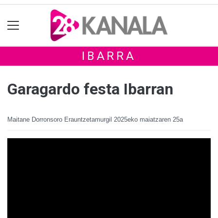
IBARRA
Garagardo festa Ibarran
Maitane Dorronsoro Erauntzetamurgil
2025eko maiatzaren 25a