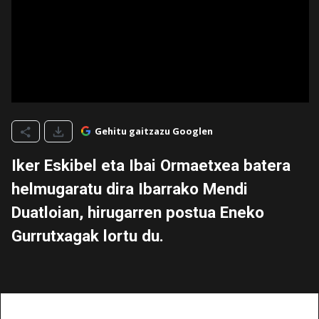
Gehitu gaitzazu Googlen
Iker Eskibel eta Ibai Ormaetxea batera
helmugaratu dira Ibarrako Mendi
Duatloian, hirugarren postua Eneko
Gurrutxagak lortu du.