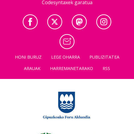
Codesyntaxek garatua
HONI BURUZ
LEGE OHARRA
PUBLIZITATEA
ARAUAK
HARREMANETARAKO
RSS