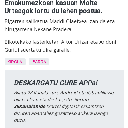
Emakumezkoen kasuan Maite
Urteagak lortu du lehen postua.
Bigarren sailkatua Maddi Olaetxea izan da eta
hirugarrena Nekane Pradera.
Bikotekako lasterketan Aitor Urizar eta Andoni
Guridi suertatu dira garaile.
KIROLA
IBARRA
DESKARGATU GURE APPa!
Bilatu 28 Kanala zure Android eta iOS aplikazio
bilatzailean eta deskargatu. Bertan
28KanalaKide
txartel digitalak eskaintzen
dizuten abantailez gozatzeko aukera izango
duzu.