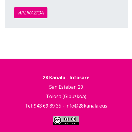
APLIKAZIOA
28 Kanala - Infosare
San Esteban 20
Tolosa (Gipuzkoa)
Tel: 943 69 89 35 -
info@28kanala.eus