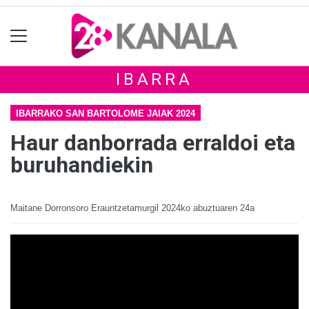
IBARRA
IBARRAKO SAN BARTOLOME JAIAK 2024
Haur danborrada erraldoi eta
buruhandiekin
Maitane Dorronsoro Erauntzetamurgil
2024ko abuztuaren 24a