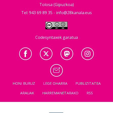
Tolosa (Gipuzkoa)
Tel: 943 69 89 35 -
info@28kanala.eus
Codesyntaxek garatua
HONI BURUZ
LEGE OHARRA
PUBLIZITATEA
ARAUAK
HARREMANETARAKO
RSS