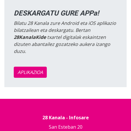
DESKARGATU GURE APPa!
Bilatu 28 Kanala zure Android eta iOS aplikazio
bilatzailean eta deskargatu. Bertan
28KanalaKide
txartel digitalak eskaintzen
dizuten abantailez gozatzeko aukera izango
duzu.
APLIKAZIOA
28 Kanala - Infosare
San Esteban 20