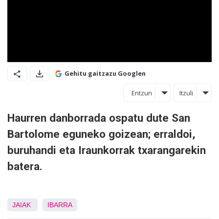
Gehitu gaitzazu Googlen
Entzun
Itzuli
Haurren danborrada ospatu dute San
Bartolome eguneko goizean; erraldoi,
buruhandi eta Iraunkorrak txarangarekin
batera.
JAIAK
IBARRA