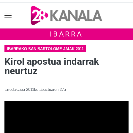
IBARRA
IBARRAKO SAN BARTOLOME JAIAK 2011
Kirol apostua indarrak
neurtuz
Erredakzioa
2011ko abuztuaren 27a