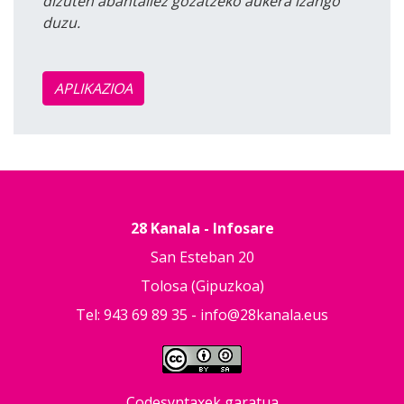
dizuten abantailez gozatzeko aukera izango
duzu.
APLIKAZIOA
28 Kanala - Infosare
San Esteban 20
Tolosa (Gipuzkoa)
Tel: 943 69 89 35 -
info@28kanala.eus
Codesyntaxek garatua