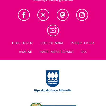
HONI BURUZ
LEGE OHARRA
PUBLIZITATEA
ARAUAK
HARREMANETARAKO
RSS