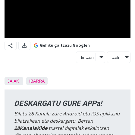
Gehitu gaitzazu Googlen
Entzun
Itzuli
JAIAK
IBARRA
DESKARGATU GURE APPa!
Bilatu 28 Kanala zure Android eta iOS aplikazio
bilatzailean eta deskargatu. Bertan
28KanalaKide
txartel digitalak eskaintzen