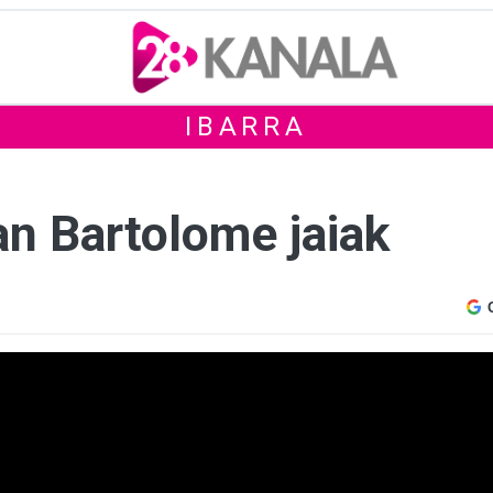
IBARRA
n Bartolome jaiak