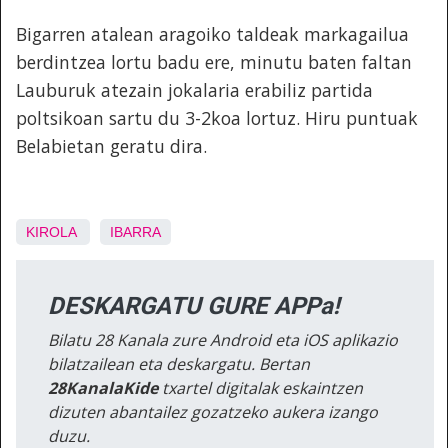
Bigarren atalean aragoiko taldeak markagailua
berdintzea lortu badu ere, minutu baten faltan
Lauburuk atezain jokalaria erabiliz partida
poltsikoan sartu du 3-2koa lortuz. Hiru puntuak
Belabietan geratu dira.
KIROLA
IBARRA
DESKARGATU GURE APPa!
Bilatu 28 Kanala zure Android eta iOS aplikazio
bilatzailean eta deskargatu. Bertan
28KanalaKide
txartel digitalak eskaintzen
dizuten abantailez gozatzeko aukera izango
duzu.