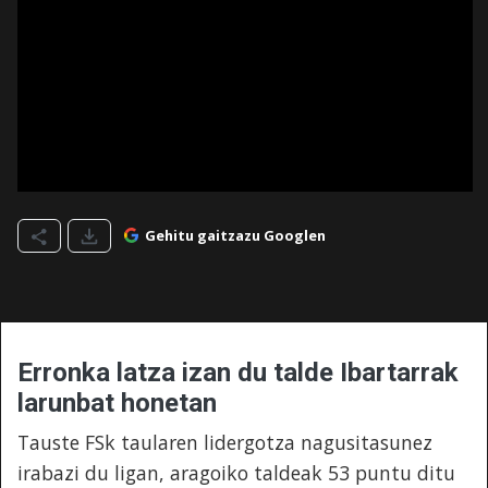
Gehitu gaitzazu Googlen
Erronka latza izan du talde Ibartarrak
larunbat honetan
Tauste FSk taularen lidergotza nagusitasunez
irabazi du ligan, aragoiko taldeak 53 puntu ditu