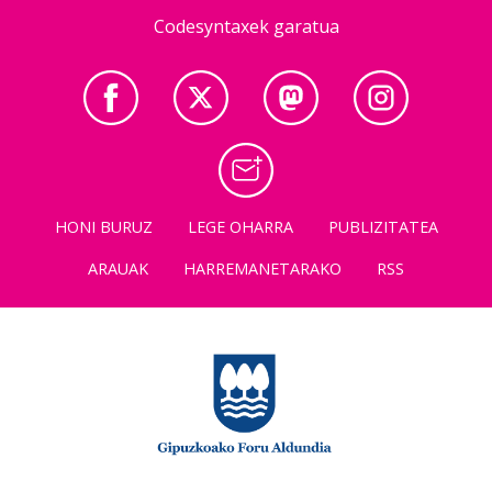
Codesyntaxek garatua
HONI BURUZ
LEGE OHARRA
PUBLIZITATEA
ARAUAK
HARREMANETARAKO
RSS