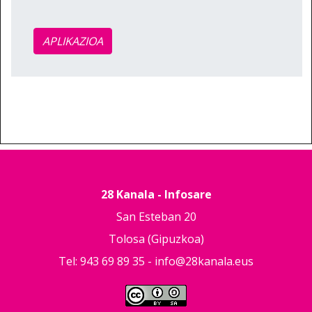
APLIKAZIOA
28 Kanala - Infosare
San Esteban 20
Tolosa (Gipuzkoa)
Tel: 943 69 89 35 -
info@28kanala.eus