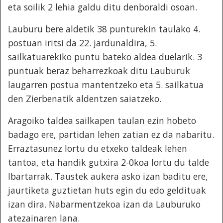
eta soilik 2 lehia galdu ditu denboraldi osoan.
Lauburu bere aldetik 38 punturekin taulako 4.
postuan iritsi da 22. jardunaldira, 5.
sailkatuarekiko puntu bateko aldea duelarik. 3
puntuak beraz beharrezkoak ditu Lauburuk
laugarren postua mantentzeko eta 5. sailkatua
den Zierbenatik aldentzen saiatzeko.
Aragoiko taldea sailkapen taulan ezin hobeto
badago ere, partidan lehen zatian ez da nabaritu.
Erraztasunez lortu du etxeko taldeak lehen
tantoa, eta handik gutxira 2-0koa lortu du talde
Ibartarrak. Taustek aukera asko izan baditu ere,
jaurtiketa guztietan huts egin du edo geldituak
izan dira. Nabarmentzekoa izan da Lauburuko
atezainaren lana.