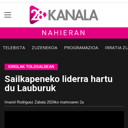
NAHIERAN
TELEBISTA
ZUZENEKOA
PROGRAMAZIOA
IRRATIA Z
KIROLAK TOLOSALDEAN
Sailkapeneko liderra hartu
du Lauburuk
Imanol Rodriguez Zabala
2024ko martxoaren 2a