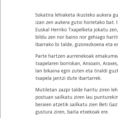
Sokatira lehiaketa ikusteko aukera g
izan zen aukera gutxi horietako bat.
Euskal Herriko Txapelketa jokatu zen,
bildu zen nor baino nor gehiago harit
Ibarrako bi talde, gizonezkoena eta
Parte hartzen aurrenekoak emakumeak 
txapelaren borrokan, Ansoain, Araxes,
lan bikaina egin zuten eta tiraldi guz
txapela jantzi dute ibartarrek.
Mutiletan zazpi talde haritu ziren le
postuan sailkatu ziren lau punturekin
beraien atzetik sailkatu zien Beti G
gustura ziren, baita etxekoak ere.