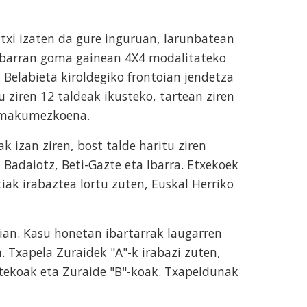
utxi izaten da gure inguruan, larunbatean
 Ibarran goma gainean 4X4 modalitateko
 Belabieta kiroldegiko frontoian jendetza
u ziren 12 taldeak ikusteko, tartean ziren
 emakumezkoena.
izan ziren, bost talde haritu ziren
 Badaiotz, Beti-Gazte eta Ibarra. Etxekoek
tiak irabaztea lortu zuten, Euskal Herriko
hian. Kasu honetan ibartarrak laugarren
. Txapela Zuraidek "A"-k irabazi zuten,
aztekoak eta Zuraide "B"-koak. Txapeldunak