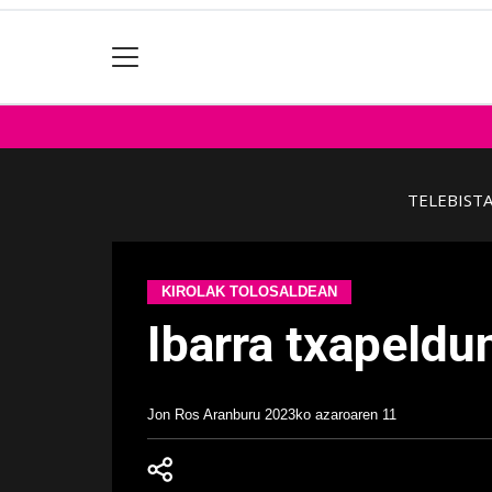
TELEBIST
KIROLAK TOLOSALDEAN
Ibarra txapeldu
Jon Ros Aranburu
2023ko azaroaren 11