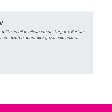
!
 aplikazio bilatzailean eta deskargatu. Bertan
intzen dizuten abantailez gozatzeko aukera