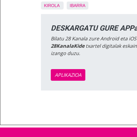
KIROLA
IBARRA
DESKARGATU GURE APPa
Bilatu 28 Kanala zure Android eta iOS
28KanalaKide
txartel digitalak eska
izango duzu.
APLIKAZIOA