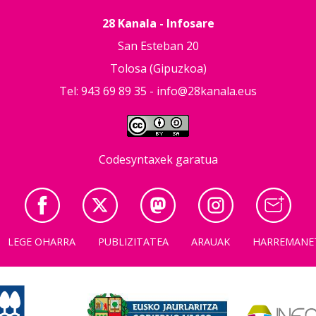
28 Kanala - Infosare
San Esteban 20
Tolosa (Gipuzkoa)
Tel: 943 69 89 35 -
info@28kanala.eus
Codesyntaxek garatua
LEGE OHARRA
PUBLIZITATEA
ARAUAK
HARREMANE