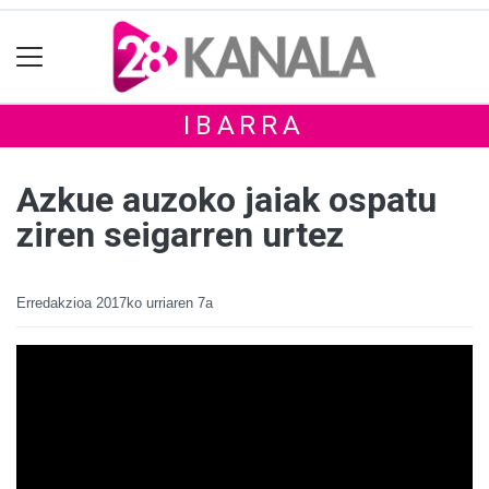
IBARRA
Azkue auzoko jaiak ospatu
ziren seigarren urtez
Erredakzioa
2017ko urriaren 7a