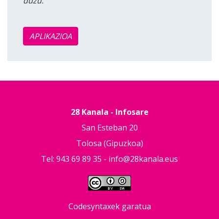
duzu.
APLIKAZIOA
28 Kanala - Infosare
San Esteban 20
Tolosa (Gipuzkoa)
Tel: 943 69 89 35 -
info@28kanala.eus
Codesyntaxek garatua