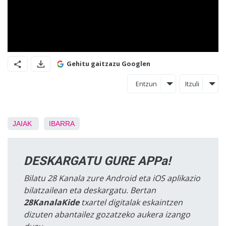
Gehitu gaitzazu Googlen
Entzun
Itzuli
JAIAK
IBARRA
DESKARGATU GURE APPa!
Bilatu 28 Kanala zure Android eta iOS aplikazio
bilatzailean eta deskargatu. Bertan
28KanalaKide
txartel digitalak eskaintzen
dizuten abantailez gozatzeko aukera izango