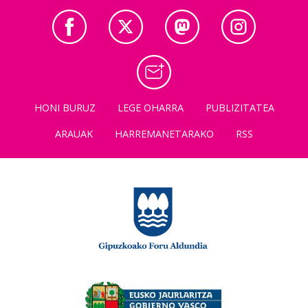
HONI BURUZ
LEGE OHARRA
PUBLIZITATEA
ARAUAK
HARREMANETARAKO
RSS