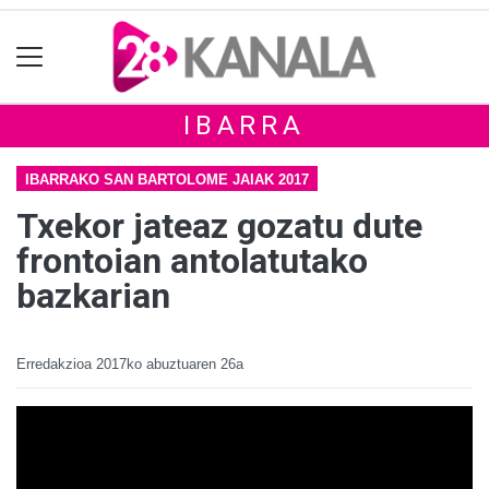
IBARRA
IBARRAKO SAN BARTOLOME JAIAK 2017
Txekor jateaz gozatu dute
frontoian antolatutako
bazkarian
Erredakzioa
2017ko abuztuaren 26a