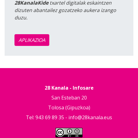
28KanalaKide
txartel digitalak eskaintzen
dizuten abantailez gozatzeko aukera izango
duzu.
APLIKAZIOA
28 Kanala - Infosare
San Esteban 20
Tolosa (Gipuzkoa)
Tel: 943 69 89 35 -
info@28kanala.eus