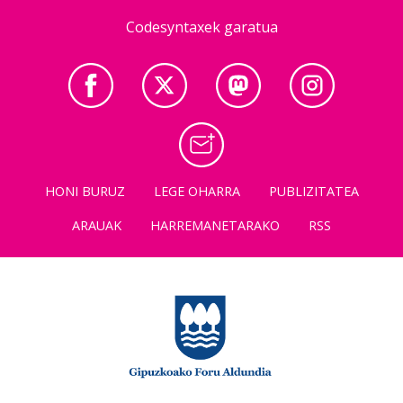
Codesyntaxek garatua
HONI BURUZ
LEGE OHARRA
PUBLIZITATEA
ARAUAK
HARREMANETARAKO
RSS