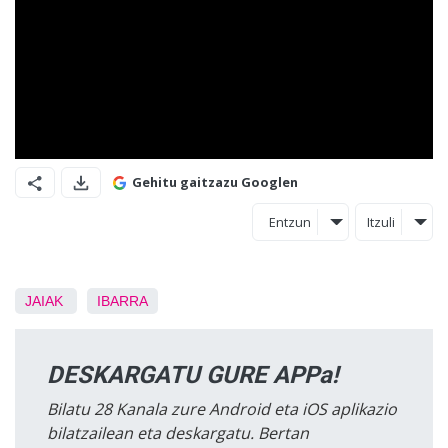
Gehitu gaitzazu Googlen
Entzun
Itzuli
JAIAK
IBARRA
DESKARGATU GURE APPa!
Bilatu 28 Kanala zure Android eta iOS aplikazio
bilatzailean eta deskargatu. Bertan