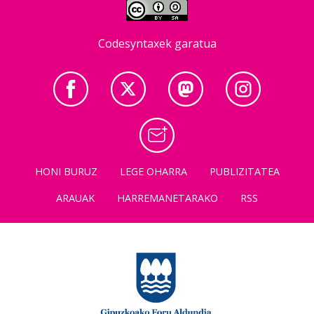
Codesyntaxek garatua
HONI BURUZ
LEGE OHARRA
PUBLIZITATEA
ARAUAK
HARREMANETARAKO
RSS