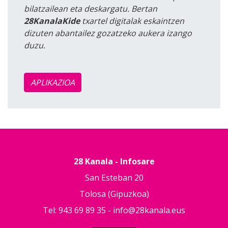
bilatzailean eta deskargatu. Bertan
28KanalaKide
txartel digitalak eskaintzen
dizuten abantailez gozatzeko aukera izango
duzu.
APLIKAZIOA
28 Kanala - Infosare
San Esteban 20
Tolosa (Gipuzkoa)
Tel: 943 69 89 35 -
info@28kanala.eus