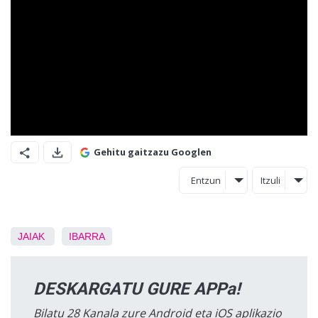
Gehitu gaitzazu Googlen
Entzun
Itzuli
JAIAK
IBARRA
DESKARGATU GURE APPa!
Bilatu 28 Kanala zure Android eta iOS aplikazio