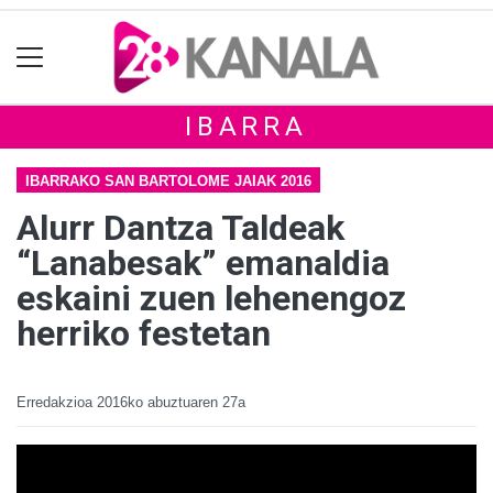
IBARRA
IBARRAKO SAN BARTOLOME JAIAK 2016
Alurr Dantza Taldeak
“Lanabesak” emanaldia
eskaini zuen lehenengoz
herriko festetan
Erredakzioa
2016ko abuztuaren 27a