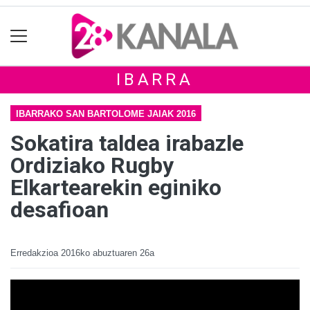
IBARRA
IBARRAKO SAN BARTOLOME JAIAK 2016
Sokatira taldea irabazle
Ordiziako Rugby
Elkartearekin eginiko
desafioan
Erredakzioa
2016ko abuztuaren 26a