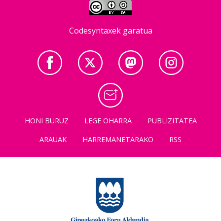
Codesyntaxek garatua
HONI BURUZ
LEGE OHARRA
PUBLIZITATEA
ARAUAK
HARREMANETARAKO
RSS