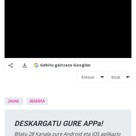
Gehitu gaitzazu Googlen
Entzun
Itzuli
JAIAK
IBARRA
DESKARGATU GURE APPa!
Bilatu 28 Kanala zure Android eta iOS aplikazio