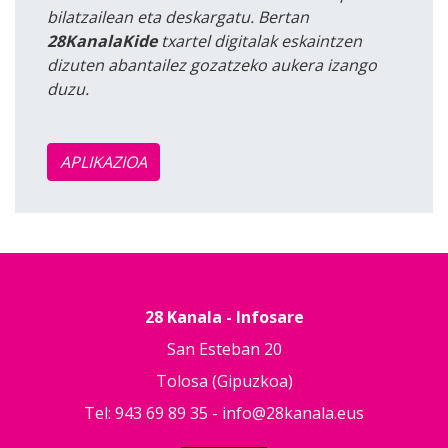
bilatzailean eta deskargatu. Bertan
28KanalaKide
txartel digitalak eskaintzen
dizuten abantailez gozatzeko aukera izango
duzu.
APLIKAZIOA
28 Kanala - Infosare
San Esteban 20
Tolosa (Gipuzkoa)
Tel: 943 69 89 35 -
info@28kanala.eus