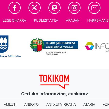
LEGE OHARRA
PUBLIZITATEA
ARAUAK
HARREMANE
Gertuko informazioa, euskaraz
AMEZTI
ANBOTO
ANTXETA IRRATIA
ATARIA
AZP