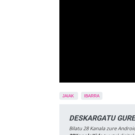
JAIAK
IBARRA
DESKARGATU GURE
Bilatu 28 Kanala zure Android