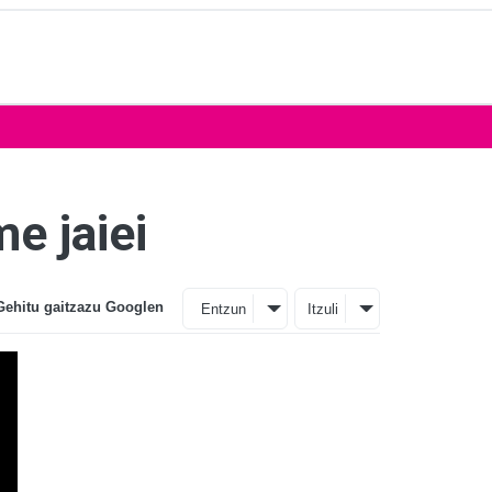
e jaiei
Gehitu gaitzazu Googlen
Entzun
Itzuli