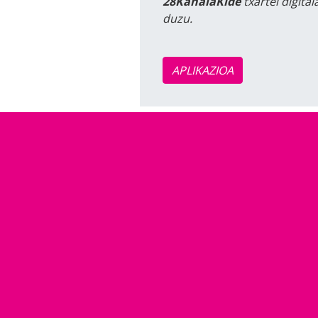
28KanalaKide
txartel digita
duzu.
APLIKAZIOA