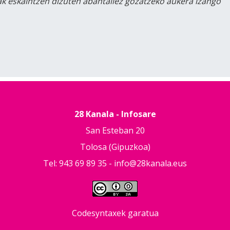
lak eskaintzen dizuten abantailez gozatzeko aukera izango
28 Kanala - Infosare
San Esteban 20
Tolosa (Gipuzkoa)
Tel: 943 69 89 35 -
info@28kanala.eus
Codesyntaxek garatua