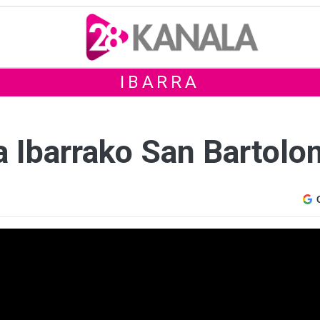
IBARRA
 Ibarrako San Bartolom