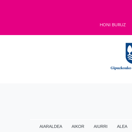
HONI BURUZ
AIARALDEA
AIKOR
AIURRI
ALEA