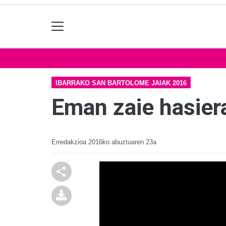
IBARRAKO SAN BARTOLOME JAIAK 2016
Eman zaie hasiera
Erredakzioa
2016ko abuztuaren 23a