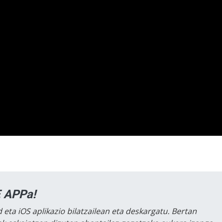
 APPa!
 eta iOS aplikazio bilatzailean eta deskargatu. Bertan