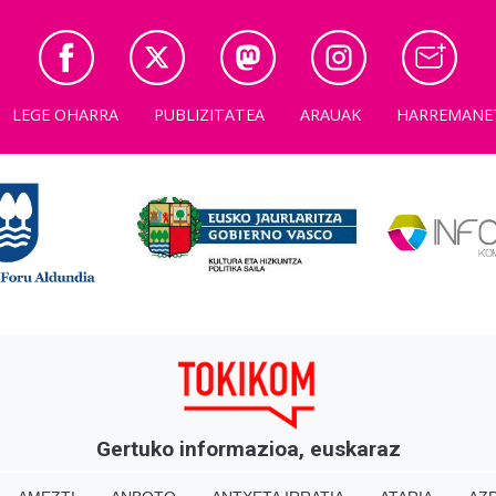
LEGE OHARRA
PUBLIZITATEA
ARAUAK
HARREMANE
Gertuko informazioa, euskaraz