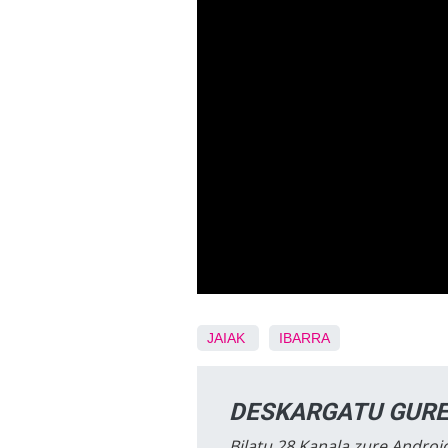
JAIAK
IBARRA
DESKARGATU GURE
Bilatu 28 Kanala zure Android