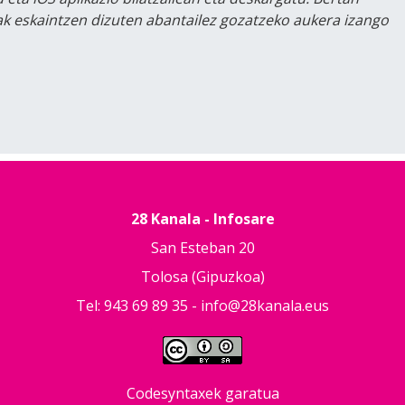
lak eskaintzen dizuten abantailez gozatzeko aukera izango
28 Kanala - Infosare
San Esteban 20
Tolosa (Gipuzkoa)
Tel: 943 69 89 35 -
info@28kanala.eus
Codesyntaxek garatua