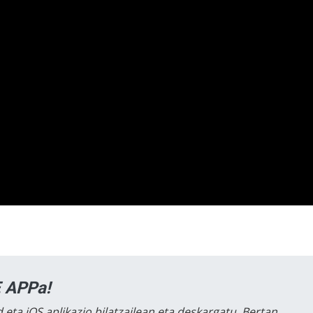
 APPa!
 eta iOS aplikazio bilatzailean eta deskargatu. Bertan