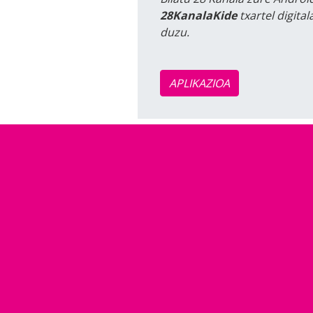
28KanalaKide
txartel digita
duzu.
APLIKAZIOA