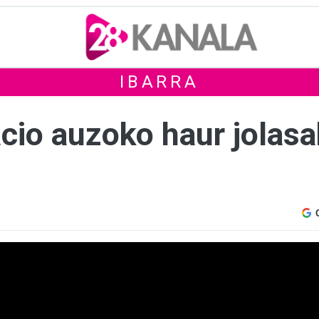
IBARRA
cio auzoko haur jolasa