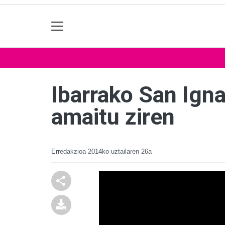
Ibarrako San Igna
amaitu ziren
Erredakzioa
2014ko uztailaren 26a