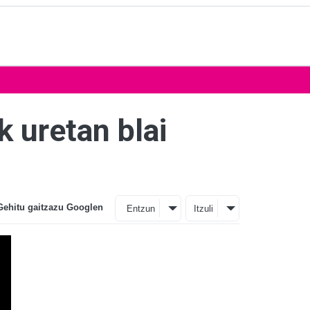
k uretan blai
Gehitu gaitzazu Googlen
Entzun
Itzuli