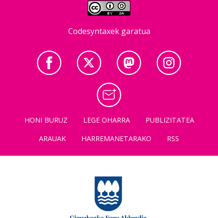
Codesyntaxek garatua
HONI BURUZ
LEGE OHARRA
PUBLIZITATEA
ARAUAK
HARREMANETARAKO
RSS