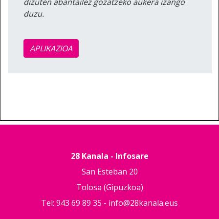
dizuten abantailez gozatzeko aukera izango
duzu.
APLIKAZIOA
28 Kanala - Infosare
San Esteban 20
Tolosa (Gipuzkoa)
Tel: 943 69 89 35 -
info@28kanala.eus