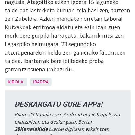
nagusia. Atagoitiko azken igoera 15 laguneko
talde bat lasterketa buruan zela hasi zen, tartean
zen Zubeldia. Azken mendate horretan Laboral
Kutxakoak erritmoa aldatu eta ezin izan zuen
inork bere gurpila harrapatu, bakarrik iritsi zen
Legazpiko helmugara. 23 segundoko
atzerapenarekin heldu zen gainerako faboritoen
taldea. Ibartarrak bere ibilbideko proba
garrantzitsuena irabazi du.
KIROLA
IBARRA
DESKARGATU GURE APPa!
Bilatu 28 Kanala zure Android eta iOS aplikazio
bilatzailean eta deskargatu. Bertan
28KanalaKide
txartel digitalak eskaintzen