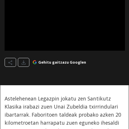
Gehitu gaitzazu Googlen
Astelehenean Legazpin jokatu zen Santikutz
Klasika irabazi zuen Unai Zubeldia txirrindulari
ibartarrak. Faboritoen taldeak probako azken 20
kilometroetan harrapatu zuen eguneko ihesaldi