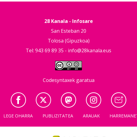
28 Kanala - Infosare
San Esteban 20
Tolosa (Gipuzkoa)
Tel: 943 69 89 35 -
info@28kanala.eus
Codesyntaxek garatua
LEGE OHARRA
PUBLIZITATEA
ARAUAK
HARREMANE