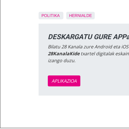
POLITIKA
HERNIALDE
DESKARGATU GURE APPa
Bilatu 28 Kanala zure Android eta iOS
28KanalaKide
txartel digitalak eska
izango duzu.
APLIKAZIOA