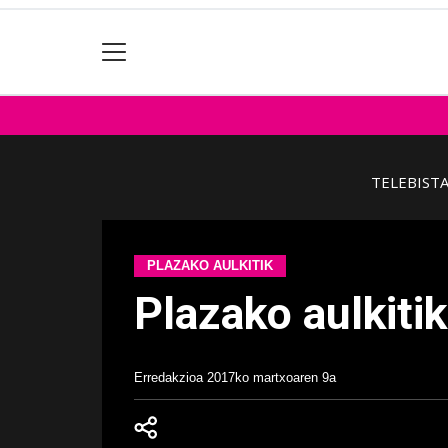
TELEBIST
PLAZAKO AULKITIK
Plazako aulkiti
Erredakzioa
2017ko martxoaren 9a