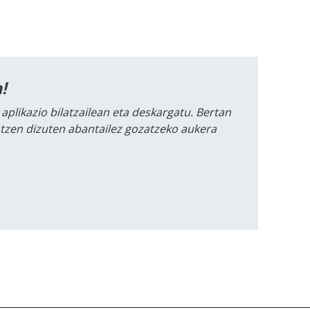
!
 aplikazio bilatzailean eta deskargatu. Bertan
intzen dizuten abantailez gozatzeko aukera