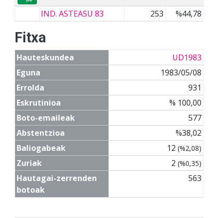
IND. ASTEASU 83
253
%44,78
Fitxa
Hauteskundea
UD1983
Eguna
1983/05/08
Errolda
931
Eskrutinioa
% 100,00
Boto-emaileak
577
Abstentzioa
%38,02
Baliogabeak
12
(%2,08)
Zuriak
2
(%0,35)
Hautagai-zerrenden
563
botoak