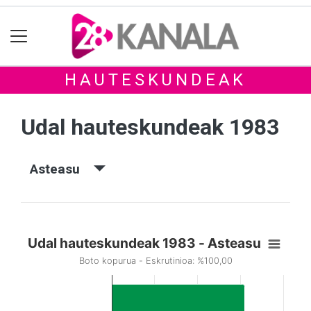
HAUTESKUNDEAK
Udal hauteskundeak 1983
Asteasu
Udal hauteskundeak 1983 - Asteasu
Boto kopurua - Eskrutinioa: %100,00