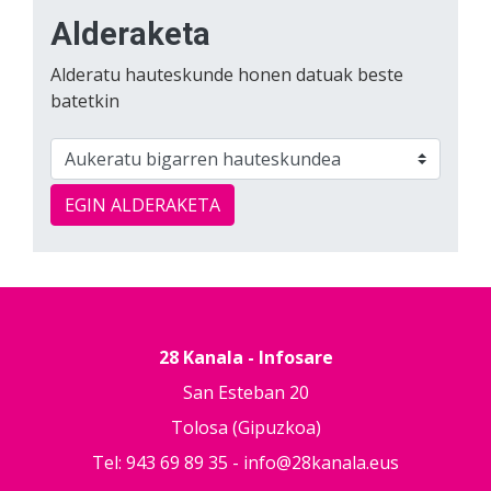
Alderaketa
Alderatu hauteskunde honen datuak beste
batetkin
EGIN ALDERAKETA
28 Kanala - Infosare
San Esteban 20
Tolosa (Gipuzkoa)
Tel: 943 69 89 35 -
info@28kanala.eus