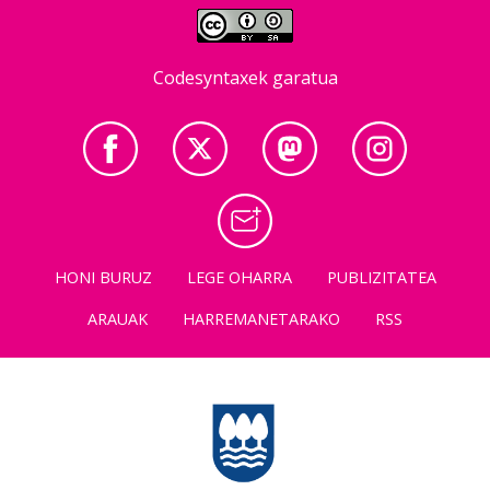
Codesyntaxek garatua
HONI BURUZ
LEGE OHARRA
PUBLIZITATEA
ARAUAK
HARREMANETARAKO
RSS