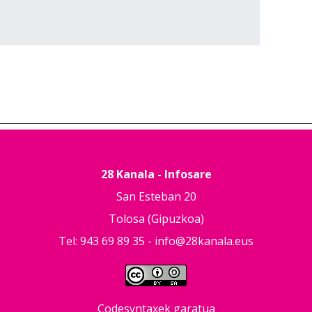
28 Kanala - Infosare
San Esteban 20
Tolosa (Gipuzkoa)
Tel: 943 69 89 35 -
info@28kanala.eus
Codesyntaxek garatua