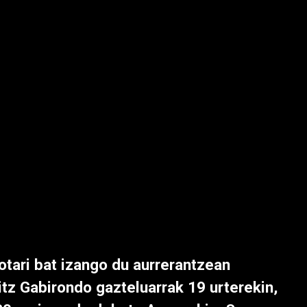
otari bat izango du aurrerantzean
itz Gabirondo gazteluarrak 19 urterekin,