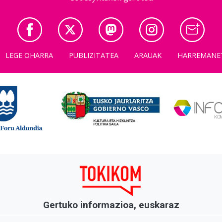
LEGE OHARRA
PUBLIZITATEA
ARAUAK
HARREMANE
Gertuko informazioa, euskaraz