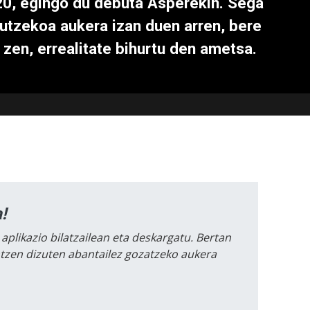
 20, egingo du debuta Asperekin. Sega
utzekoa aukera izan duen arren, bere
 zen, errealitate bihurtu den ametsa.
!
 aplikazio bilatzailean eta deskargatu. Bertan
intzen dizuten abantailez gozatzeko aukera