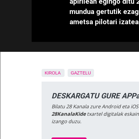
apirilean egingo ditu
mundua gertutik ezag
ametsa pilotari izatea
KIROLA
GAZTELU
DESKARGATU GURE APPa
Bilatu 28 Kanala zure Android eta iOS
28KanalaKide
txartel digitalak eska
izango duzu.