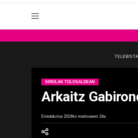
TELEBIST
KIROLAK TOLOSALDEAN
Arkaitz Gabiron
Erredakzioa
2024ko martxoaren 18a