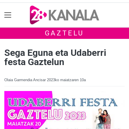
GAZTELU
Sega Eguna eta Udaberri
festa Gaztelun
Olaia Garmendia Ancisar
2023ko maiatzaren 10a