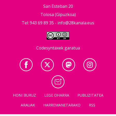
San Esteban 20
Tolosa (Gipuzkoa)
Tel: 943 69 89 35 -
info@28kanala.eus
Codesyntaxek garatua
HONI BURUZ
LEGE OHARRA
PUBLIZITATEA
ARAUAK
HARREMANETARAKO
RSS