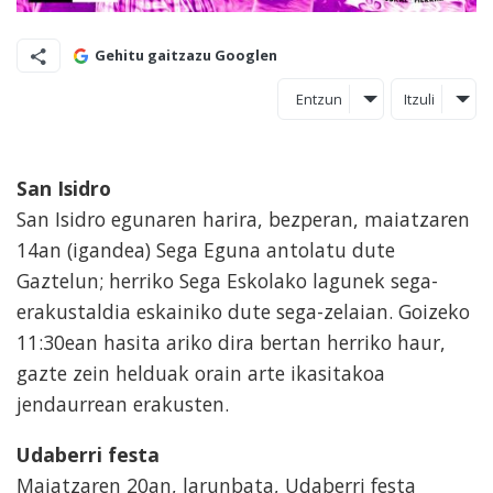
Gehitu gaitzazu Googlen
Entzun
Itzuli
San Isidro
San Isidro egunaren harira, bezperan, maiatzaren
14an (igandea) Sega Eguna antolatu dute
Gaztelun; herriko Sega Eskolako lagunek sega-
erakustaldia eskainiko dute sega-zelaian. Goizeko
11:30ean hasita ariko dira bertan herriko haur,
gazte zein helduak orain arte ikasitakoa
jendaurrean erakusten.
Udaberri festa
Maiatzaren 20an, larunbata, Udaberri festa