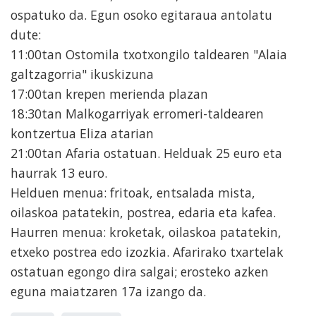
ospatuko da. Egun osoko egitaraua antolatu
dute:
11:00tan Ostomila txotxongilo taldearen "Alaia
galtzagorria" ikuskizuna
17:00tan krepen merienda plazan
18:30tan Malkogarriyak erromeri-taldearen
kontzertua Eliza atarian
21:00tan Afaria ostatuan. Helduak 25 euro eta
haurrak 13 euro.
Helduen menua: fritoak, entsalada mista,
oilaskoa patatekin, postrea, edaria eta kafea.
Haurren menua: kroketak, oilaskoa patatekin,
etxeko postrea edo izozkia. Afarirako txartelak
ostatuan egongo dira salgai; erosteko azken
eguna maiatzaren 17a izango da.