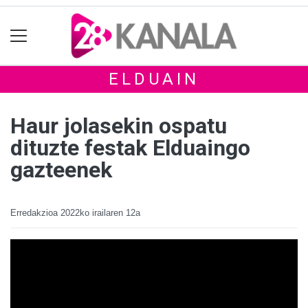
ELDUAIN
Haur jolasekin ospatu
dituzte festak Elduaingo
gazteenek
Erredakzioa
2022ko irailaren 12a