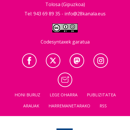
Tolosa (Gipuzkoa)
Tel: 943 69 89 35 -
info@28kanala.eus
Codesyntaxek garatua
HONI BURUZ
LEGE OHARRA
PUBLIZITATEA
ARAUAK
HARREMANETARAKO
RSS