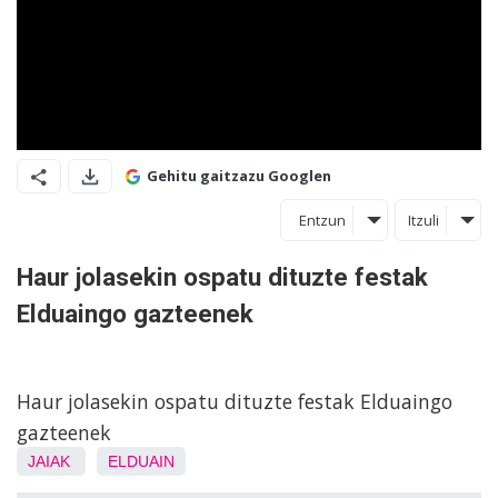
Gehitu gaitzazu Googlen
Entzun
Itzuli
Haur jolasekin ospatu dituzte festak
Elduaingo gazteenek
Haur jolasekin ospatu dituzte festak Elduaingo
gazteenek
JAIAK
ELDUAIN