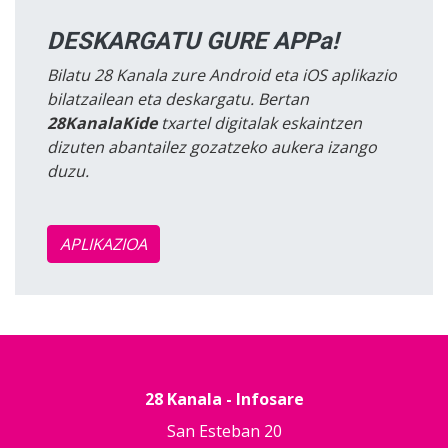
DESKARGATU GURE APPa!
Bilatu 28 Kanala zure Android eta iOS aplikazio
bilatzailean eta deskargatu. Bertan
28KanalaKide
txartel digitalak eskaintzen
dizuten abantailez gozatzeko aukera izango
duzu.
APLIKAZIOA
28 Kanala - Infosare
San Esteban 20