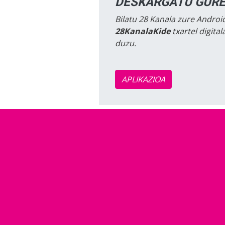
DESKARGATU GURE
Bilatu 28 Kanala zure Android
28KanalaKide
txartel digita
duzu.
APLIKAZIOA