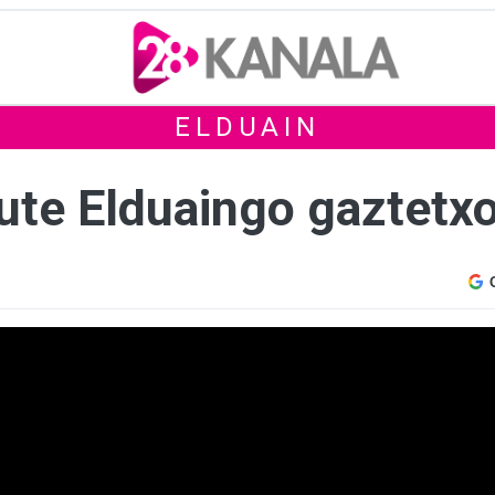
ELDUAIN
ute Elduaingo gaztetx