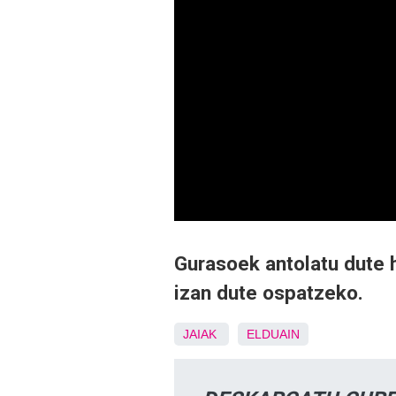
Gurasoek antolatu dute 
izan dute ospatzeko.
JAIAK
ELDUAIN