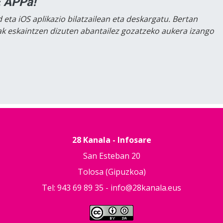
 APPa!
 eta iOS aplikazio bilatzailean eta deskargatu. Bertan
lak eskaintzen dizuten abantailez gozatzeko aukera izango
28 Kanala - Infosare
San Esteban 20
Tolosa (Gipuzkoa)
Tel: 943 69 89 35 -
info@28kanala.eus