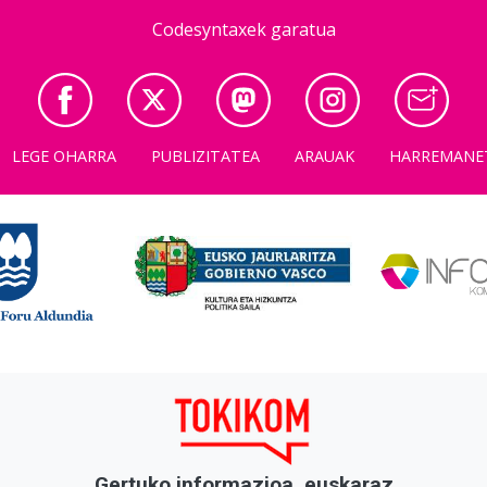
Codesyntaxek garatua
LEGE OHARRA
PUBLIZITATEA
ARAUAK
HARREMANE
Gertuko informazioa, euskaraz