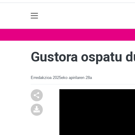
Gustora ospatu d
Erredakzioa
2025eko apirilaren 28a