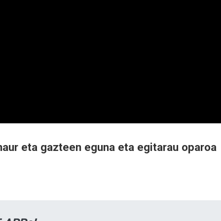
haur eta gazteen eguna eta egitarau oparoa