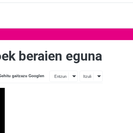
oek beraien eguna
Gehitu gaitzazu Googlen
Entzun
Itzuli