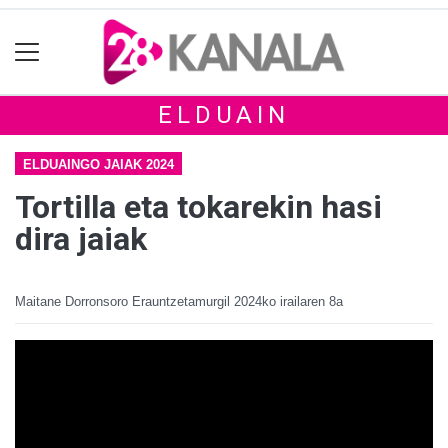
ELDUAIN
ELDUAINGO JAIAK 2024
Tortilla eta tokarekin hasi
dira jaiak
Maitane Dorronsoro Erauntzetamurgil
2024ko irailaren 8a