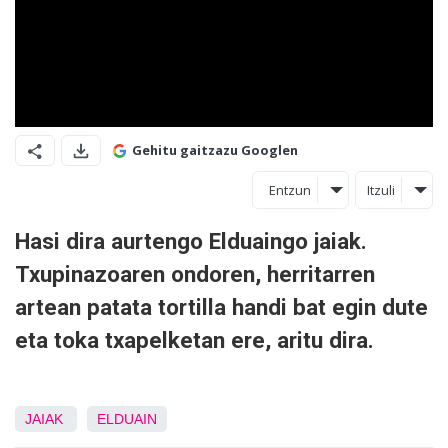
Gehitu gaitzazu Googlen
Entzun
Itzuli
Hasi dira aurtengo Elduaingo jaiak.
Txupinazoaren ondoren, herritarren
artean patata tortilla handi bat egin dute
eta toka txapelketan ere, aritu dira.
JAIAK
ELDUAIN