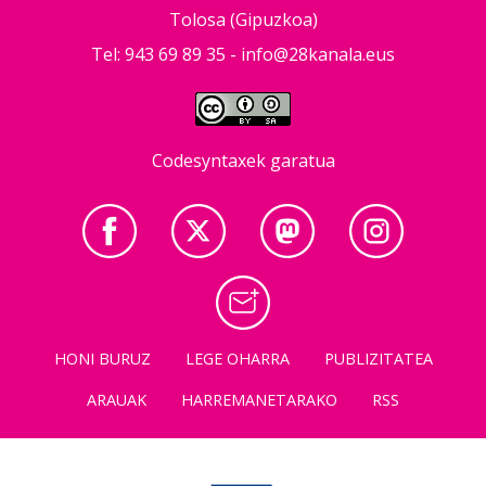
Tolosa (Gipuzkoa)
Tel: 943 69 89 35 -
info@28kanala.eus
Codesyntaxek garatua
HONI BURUZ
LEGE OHARRA
PUBLIZITATEA
ARAUAK
HARREMANETARAKO
RSS