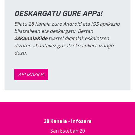
DESKARGATU GURE APPa!
Bilatu 28 Kanala zure Android eta iOS aplikazio
bilatzailean eta deskargatu. Bertan
28KanalaKide
txartel digitalak eskaintzen
dizuten abantailez gozatzeko aukera izango
duzu.
APLIKAZIOA
28 Kanala - Infosare
San Esteban 20