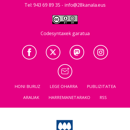
Tel: 943 69 89 35 -
info@28kanala.eus
Codesyntaxek garatua
HONI BURUZ
LEGE OHARRA
PUBLIZITATEA
ARAUAK
HARREMANETARAKO
RSS