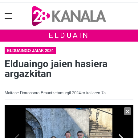
ELDUAIN
ELDUAINGO JAIAK 2024
Elduaingo jaien hasiera
argazkitan
Maitane Dorronsoro Erauntzetamurgil
2024ko irailaren 7a