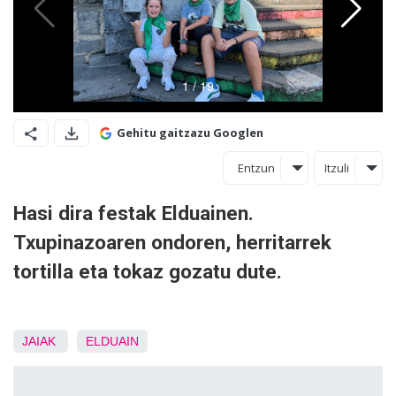
Gehitu gaitzazu Googlen
Entzun
Itzuli
Hasi dira festak Elduainen.
Txupinazoaren ondoren, herritarrek
tortilla eta tokaz gozatu dute.
JAIAK
ELDUAIN