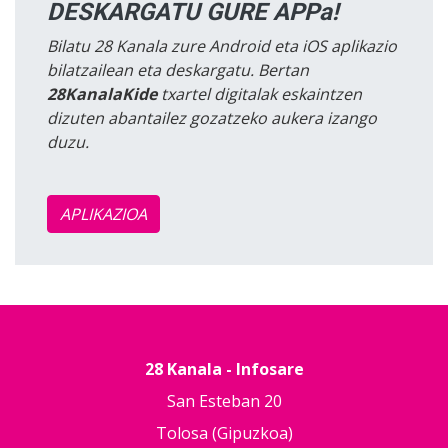
DESKARGATU GURE APPa!
Bilatu 28 Kanala zure Android eta iOS aplikazio
bilatzailean eta deskargatu. Bertan
28KanalaKide
txartel digitalak eskaintzen
dizuten abantailez gozatzeko aukera izango
duzu.
APLIKAZIOA
28 Kanala - Infosare
San Esteban 20
Tolosa (Gipuzkoa)