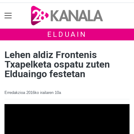
ELDUAIN
Lehen aldiz Frontenis
Txapelketa ospatu zuten
Elduaingo festetan
Erredakzioa
2016ko irailaren 10a