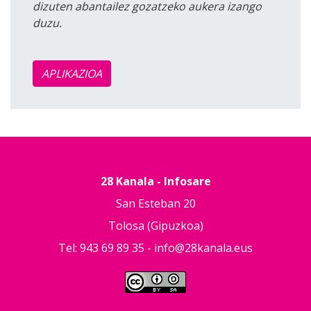
dizuten abantailez gozatzeko aukera izango
duzu.
APLIKAZIOA
28 Kanala - Infosare
San Esteban 20
Tolosa (Gipuzkoa)
Tel: 943 69 89 35 -
info@28kanala.eus