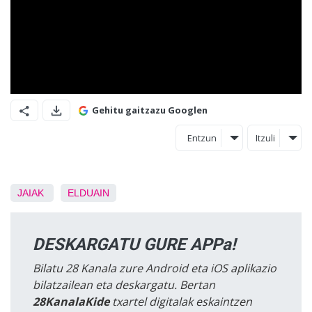
Gehitu gaitzazu Googlen
Entzun
Itzuli
JAIAK
ELDUAIN
DESKARGATU GURE APPa!
Bilatu 28 Kanala zure Android eta iOS aplikazio
bilatzailean eta deskargatu. Bertan
28KanalaKide
txartel digitalak eskaintzen