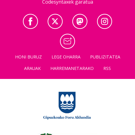
Codesyntaxek garatua
HONI BURUZ
LEGE OHARRA
PUBLIZITATEA
ARAUAK
HARREMANETARAKO
RSS