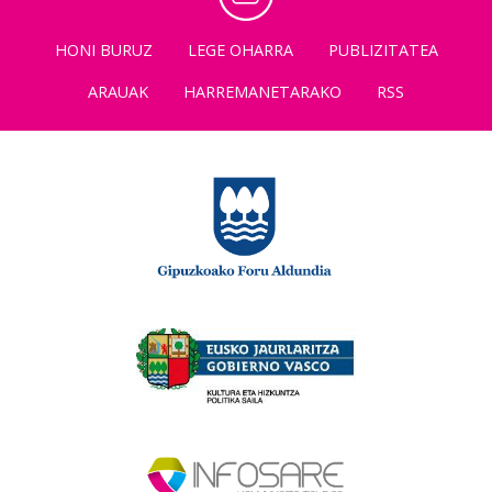
HONI BURUZ
LEGE OHARRA
PUBLIZITATEA
ARAUAK
HARREMANETARAKO
RSS