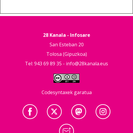
28 Kanala - Infosare
San Esteban 20
Tolosa (Gipuzkoa)
Tel: 943 69 89 35 -
info@28kanala.eus
Codesyntaxek garatua