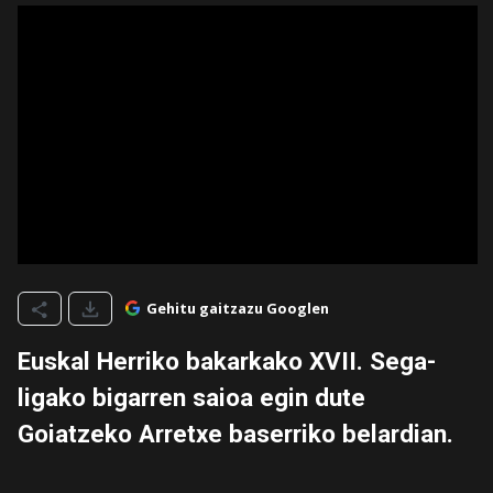
Gehitu gaitzazu Googlen
Euskal Herriko bakarkako XVII. Sega-
ligako bigarren saioa egin dute
Goiatzeko Arretxe baserriko belardian.