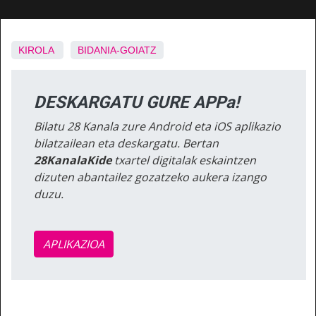
KIROLA
BIDANIA-GOIATZ
DESKARGATU GURE APPa!
Bilatu 28 Kanala zure Android eta iOS aplikazio
bilatzailean eta deskargatu. Bertan
28KanalaKide
txartel digitalak eskaintzen
dizuten abantailez gozatzeko aukera izango
duzu.
APLIKAZIOA