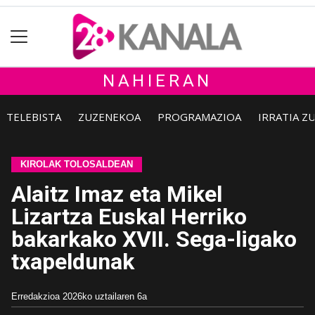
NAHIERAN
TELEBISTA
ZUZENEKOA
PROGRAMAZIOA
IRRATIA Z
KIROLAK TOLOSALDEAN
Alaitz Imaz eta Mikel
Lizartza Euskal Herriko
bakarkako XVII. Sega-ligako
txapeldunak
Erredakzioa
2026ko uztailaren 6a