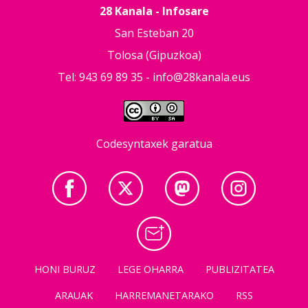
28 Kanala - Infosare
San Esteban 20
Tolosa (Gipuzkoa)
Tel: 943 69 89 35 -
info@28kanala.eus
Codesyntaxek garatua
HONI BURUZ
LEGE OHARRA
PUBLIZITATEA
ARAUAK
HARREMANETARAKO
RSS