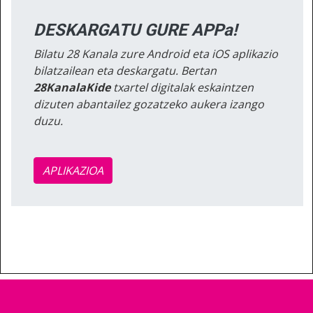
DESKARGATU GURE APPa!
Bilatu 28 Kanala zure Android eta iOS aplikazio
bilatzailean eta deskargatu. Bertan
28KanalaKide
txartel digitalak eskaintzen
dizuten abantailez gozatzeko aukera izango
duzu.
APLIKAZIOA