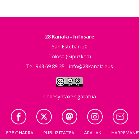
28 Kanala - Infosare
San Esteban 20
Tolosa (Gipuzkoa)
Tel: 943 69 89 35 -
info@28kanala.eus
Codesyntaxek garatua
LEGE OHARRA
PUBLIZITATEA
ARAUAK
HARREMANE