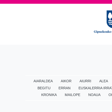
AIARALDEA
AIKOR
AIURRI
ALEA
BEGITU
ERRAN
EUSKALERRIA IRRA
KRONIKA
MAILOPE
NOAUA
O