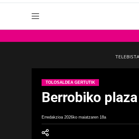
TELEBIST
TOLOSALDEA GERTUTIK
Berrobiko plaza
Erredakzioa
2026ko maiatzaren 18a