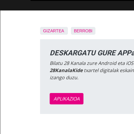
GIZARTEA
BERROBI
DESKARGATU GURE APPa
Bilatu 28 Kanala zure Android eta iOS
28KanalaKide
txartel digitalak eska
izango duzu.
APLIKAZIOA