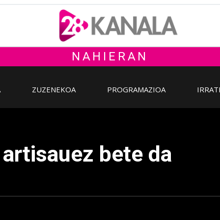
NAHIERAN
A
ZUZENEKOA
PROGRAMAZIOA
IRRAT
 artisauez bete da