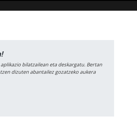
!
 aplikazio bilatzailean eta deskargatu. Bertan
intzen dizuten abantailez gozatzeko aukera