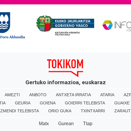
Gertuko informazioa, euskaraz
AMEZTI
ANBOTO
ANTXETA IRRATIA
ATARIA
AZP
TIA
GEURIA
GOIENA
GOIERRI TELEBISTA
GUAIXE
IZMENDI TELEBISTA
ORIO GUKA
TXINTXARRI
ZARAUT
Matx
Gurean
Ttap