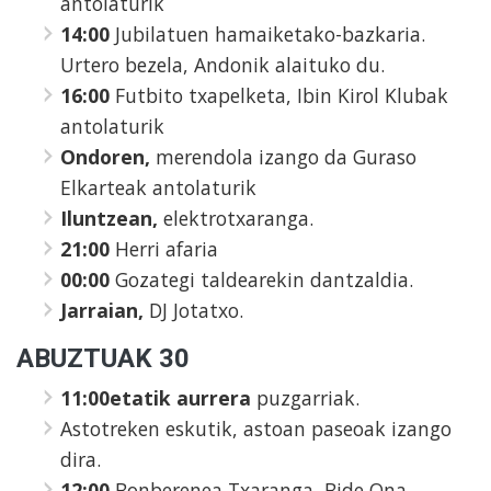
antolaturik
14:00
Jubilatuen hamaiketako-bazkaria.
Urtero bezela, Andonik alaituko du.
16:00
Futbito txapelketa, Ibin Kirol Klubak
antolaturik
Ondoren,
merendola izango da Guraso
Elkarteak antolaturik
Iluntzean,
elektrotxaranga.
21:00
Herri afaria
00:00
Gozategi taldearekin dantzaldia.
Jarraian,
DJ Jotatxo.
ABUZTUAK 30
11:00etatik aurrera
puzgarriak.
Astotreken eskutik, astoan paseoak izango
dira.
12:00
Bonberenea Txaranga, Bide Ona