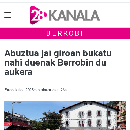
BERROBI
Abuztua jai giroan bukatu
nahi duenak Berrobin du
aukera
Erredakzioa
2025eko abuztuaren 26a