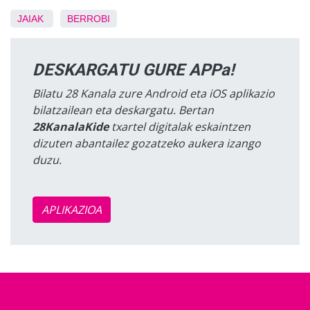
JAIAK
BERROBI
DESKARGATU GURE APPa!
Bilatu 28 Kanala zure Android eta iOS aplikazio
bilatzailean eta deskargatu. Bertan
28KanalaKide
txartel digitalak eskaintzen
dizuten abantailez gozatzeko aukera izango
duzu.
APLIKAZIOA