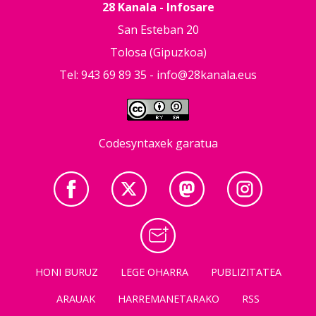
28 Kanala - Infosare
San Esteban 20
Tolosa (Gipuzkoa)
Tel: 943 69 89 35 -
info@28kanala.eus
Codesyntaxek garatua
HONI BURUZ
LEGE OHARRA
PUBLIZITATEA
ARAUAK
HARREMANETARAKO
RSS