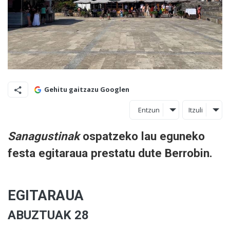
Gehitu gaitzazu Googlen
Entzun
Itzuli
Sanagustinak
ospatzeko lau eguneko
festa egitaraua prestatu dute Berrobin.
EGITARAUA
ABUZTUAK 28