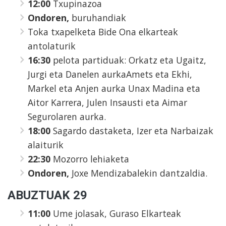
12:00
Txupinazoa
Ondoren,
buruhandiak
Toka txapelketa Bide Ona elkarteak
antolaturik
16:30
pelota partiduak:
Orkatz eta Ugaitz,
Jurgi eta Danelen aurka
Amets eta Ekhi,
Markel eta Anjen aurka
Unax Madina eta
Aitor Karrera, Julen Insausti eta Aimar
Segurolaren aurka.
18:00
Sagardo dastaketa, Izer eta Narbaizak
alaiturik
22:30
Mozorro lehiaketa
Ondoren,
Joxe Mendizabalekin dantzaldia.
ABUZTUAK 29
11:00
Ume jolasak, Guraso Elkarteak