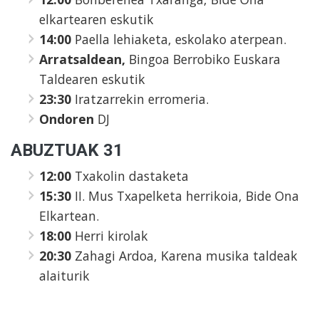
elkartearen eskutik
14:00
Paella lehiaketa, eskolako aterpean.
Arratsaldean,
Bingoa Berrobiko Euskara
Taldearen eskutik
23:30
Iratzarrekin erromeria.
Ondoren
DJ
ABUZTUAK 31
12:00
Txakolin dastaketa
15:30
II. Mus Txapelketa herrikoia, Bide Ona
Elkartean.
18:00
Herri kirolak
20:30
Zahagi Ardoa, Karena musika taldeak
alaiturik