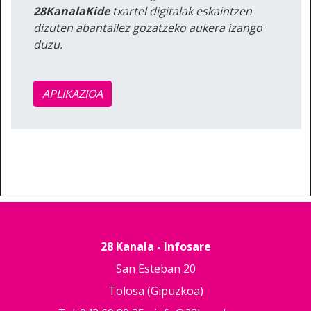
28KanalaKide
txartel digitalak eskaintzen
dizuten abantailez gozatzeko aukera izango
duzu.
APLIKAZIOA
28 Kanala - Infosare
San Esteban 20
Tolosa (Gipuzkoa)