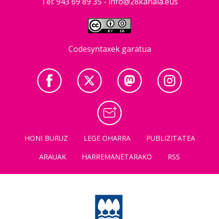
Tel: 943 69 89 35 -
info@28kanala.eus
Codesyntaxek garatua
HONI BURUZ
LEGE OHARRA
PUBLIZITATEA
ARAUAK
HARREMANETARAKO
RSS