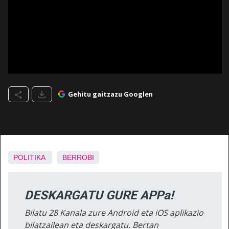
Gehitu gaitzazu Googlen
POLITIKA
BERROBI
DESKARGATU GURE APPa!
Bilatu 28 Kanala zure Android eta iOS aplikazio
bilatzailean eta deskargatu. Bertan