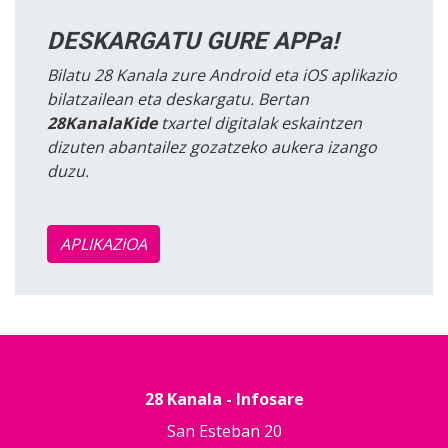
DESKARGATU GURE APPa!
Bilatu 28 Kanala zure Android eta iOS aplikazio
bilatzailean eta deskargatu. Bertan
28KanalaKide
txartel digitalak eskaintzen
dizuten abantailez gozatzeko aukera izango
duzu.
APLIKAZIOA
28 Kanala - Infosare
San Esteban 20