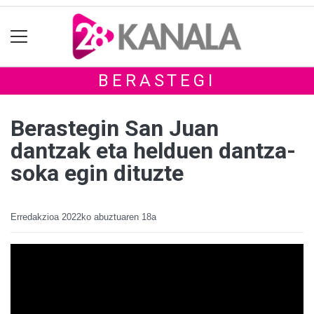
BERASTEGI
Berastegin San Juan
dantzak eta helduen dantza-
soka egin dituzte
Erredakzioa
2022ko abuztuaren 18a