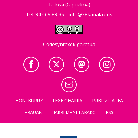
Tolosa (Gipuzkoa)
Tel: 943 69 89 35 -
info@28kanala.eus
Codesyntaxek garatua
HONI BURUZ
LEGE OHARRA
PUBLIZITATEA
ARAUAK
HARREMANETARAKO
RSS