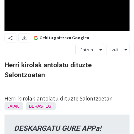
Gehitu gaitzazu Googlen
Entzun
Itzuli
Herri kirolak antolatu dituzte
Salontzoetan
Herri kirolak antolatu dituzte Salontzoetan
JAIAK
BERASTEGI
DESKARGATU GURE APPa!