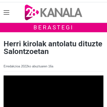
BERASTEGI
Herri kirolak antolatu dituzte
Salontzoetan
Erredakzioa
2022ko abuztuaren 16a