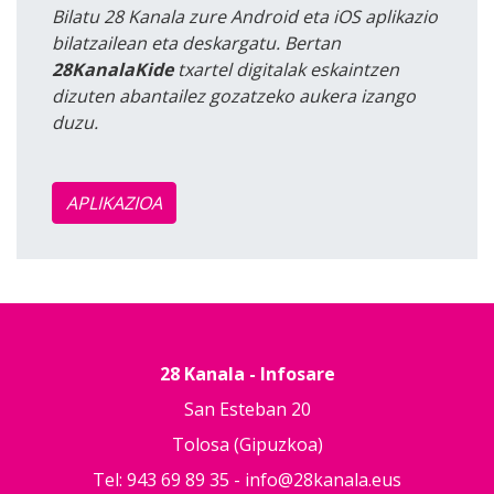
Bilatu 28 Kanala zure Android eta iOS aplikazio
bilatzailean eta deskargatu. Bertan
28KanalaKide
txartel digitalak eskaintzen
dizuten abantailez gozatzeko aukera izango
duzu.
APLIKAZIOA
28 Kanala - Infosare
San Esteban 20
Tolosa (Gipuzkoa)
Tel: 943 69 89 35 -
info@28kanala.eus