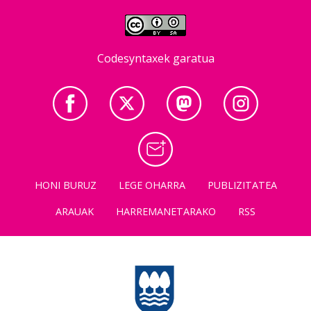
Codesyntaxek garatua
HONI BURUZ
LEGE OHARRA
PUBLIZITATEA
ARAUAK
HARREMANETARAKO
RSS