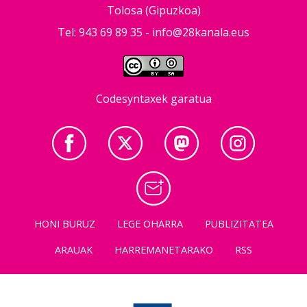
Tolosa (Gipuzkoa)
Tel: 943 69 89 35 -
info@28kanala.eus
Codesyntaxek garatua
HONI BURUZ
LEGE OHARRA
PUBLIZITATEA
ARAUAK
HARREMANETARAKO
RSS