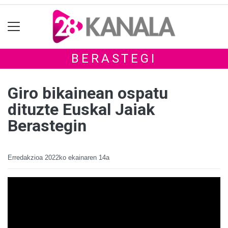
BERASTEGI
Giro bikainean ospatu
dituzte Euskal Jaiak
Berastegin
Erredakzioa
2022ko ekainaren 14a