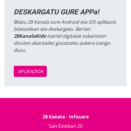
DESKARGATU GURE APPa!
Bilatu 28 Kanala zure Android eta iOS aplikazio
bilatzailean eta deskargatu. Bertan
28KanalaKide
txartel digitalak eskaintzen
dizuten abantailez gozatzeko aukera izango
duzu.
APLIKAZIOA
28 Kanala - Infosare
San Esteban 20