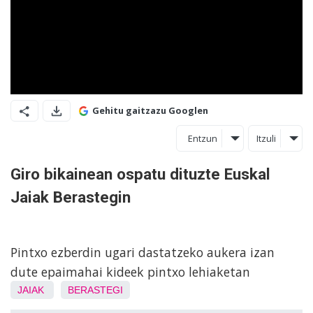
Gehitu gaitzazu Googlen
Entzun
Itzuli
Giro bikainean ospatu dituzte Euskal
Jaiak Berastegin
Pintxo ezberdin ugari dastatzeko aukera izan
dute epaimahai kideek pintxo lehiaketan
JAIAK
BERASTEGI