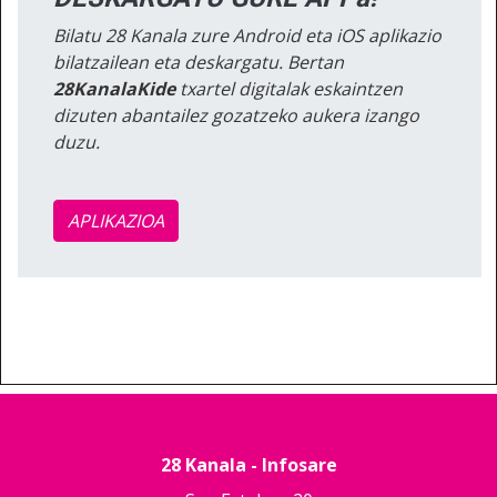
Bilatu 28 Kanala zure Android eta iOS aplikazio
bilatzailean eta deskargatu. Bertan
28KanalaKide
txartel digitalak eskaintzen
dizuten abantailez gozatzeko aukera izango
duzu.
APLIKAZIOA
28 Kanala - Infosare