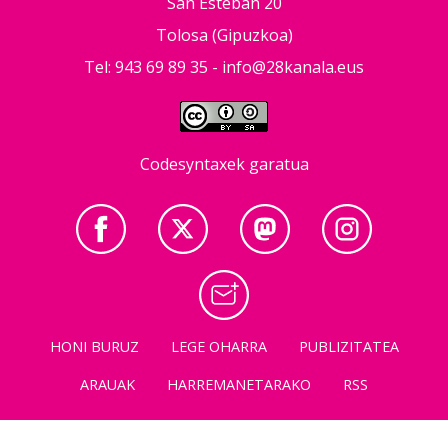
San Esteban 20
Tolosa (Gipuzkoa)
Tel: 943 69 89 35 -
info@28kanala.eus
Codesyntaxek garatua
HONI BURUZ
LEGE OHARRA
PUBLIZITATEA
ARAUAK
HARREMANETARAKO
RSS