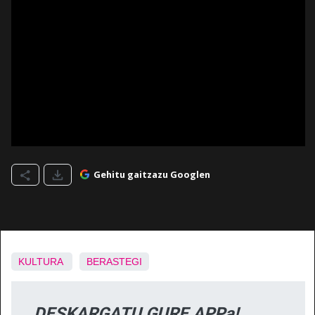
Gehitu gaitzazu Googlen
KULTURA
BERASTEGI
DESKARGATU GURE APPa!