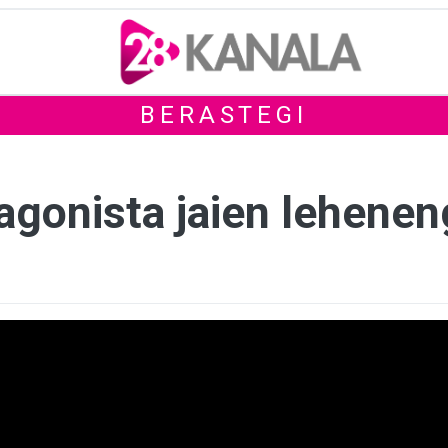
BERASTEGI
otagonista jaien lehen