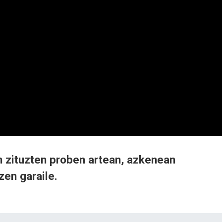
n zituzten proben artean, azkenean
zen garaile.