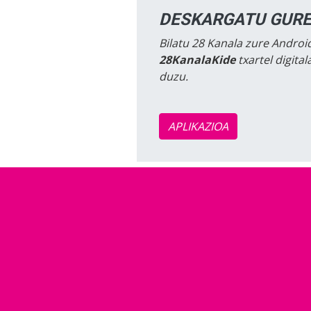
DESKARGATU GURE
Bilatu 28 Kanala zure Android
28KanalaKide
txartel digita
duzu.
APLIKAZIOA