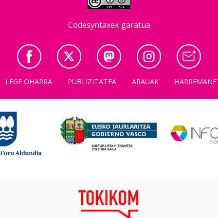
Codesyntaxek garatua
LEGE OHARRA
PUBLIZITATEA
ARAUAK
HARREMANE