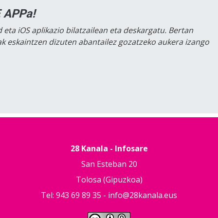
 APPa!
 eta iOS aplikazio bilatzailean eta deskargatu. Bertan
lak eskaintzen dizuten abantailez gozatzeko aukera izango
28 Kanala - Infosare
San Esteban 20
Tolosa (Gipuzkoa)
Tel: 943 69 89 35 -
info@28kanala.eus