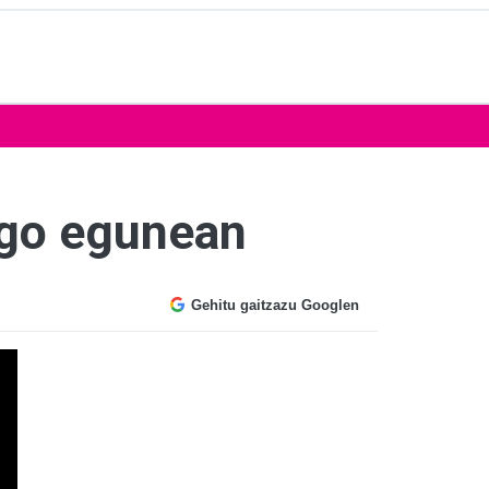
engo egunean
Gehitu gaitzazu Googlen