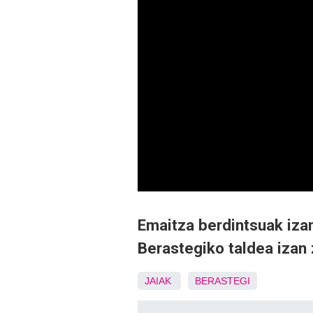
Emaitza berdintsuak iza
Berastegiko taldea izan 
JAIAK
BERASTEGI