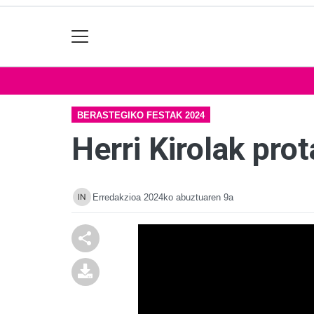
BERASTEGIKO FESTAK 2024
Herri Kirolak pr
Erredakzioa
2024ko abuztuaren 9a