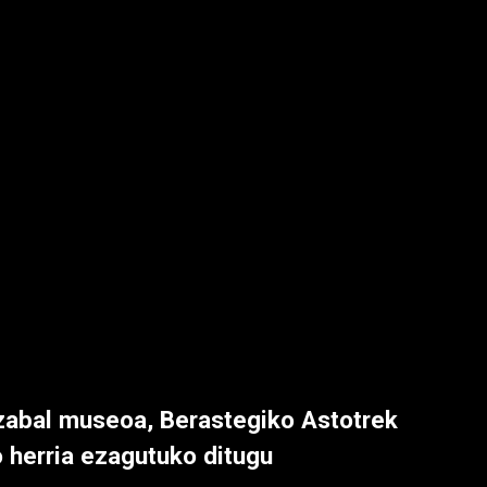
zabal museoa, Berastegiko Astotrek
 herria ezagutuko ditugu