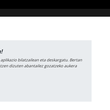
!
 aplikazio bilatzailean eta deskargatu. Bertan
intzen dizuten abantailez gozatzeko aukera