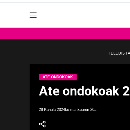
TELEBIST
ATE ONDOKOAK
Ate ondokoak 
28 Kanala
2024ko martxoaren 20a