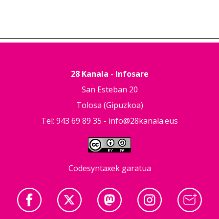
28 Kanala - Infosare
San Esteban 20
Tolosa (Gipuzkoa)
Tel: 943 69 89 35 -
info@28kanala.eus
Codesyntaxek garatua