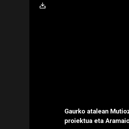
Gaurko atalean Mutio
proiektua eta Aramaio