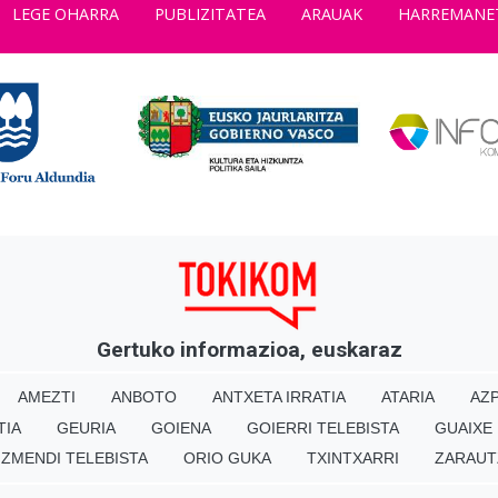
LEGE OHARRA
PUBLIZITATEA
ARAUAK
HARREMANE
Gertuko informazioa, euskaraz
AMEZTI
ANBOTO
ANTXETA IRRATIA
ATARIA
AZP
TIA
GEURIA
GOIENA
GOIERRI TELEBISTA
GUAIXE
IZMENDI TELEBISTA
ORIO GUKA
TXINTXARRI
ZARAUT