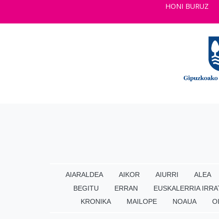
HONI BURUZ
AIARALDEA
AIKOR
AIURRI
ALEA
BEGITU
ERRAN
EUSKALERRIA IRRA
KRONIKA
MAILOPE
NOAUA
O