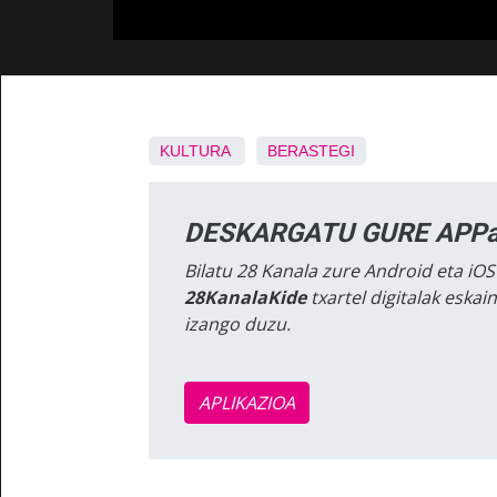
KULTURA
BERASTEGI
DESKARGATU GURE APPa
Bilatu 28 Kanala zure Android eta iOS
28KanalaKide
txartel digitalak eska
izango duzu.
APLIKAZIOA