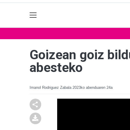
Goizean goiz bild
abesteko
Imanol Rodriguez Zabala
2023ko abenduaren 24a