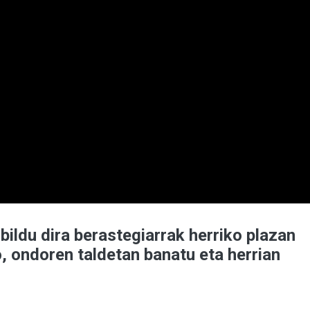
bildu dira berastegiarrak herriko plazan
 ondoren taldetan banatu eta herrian