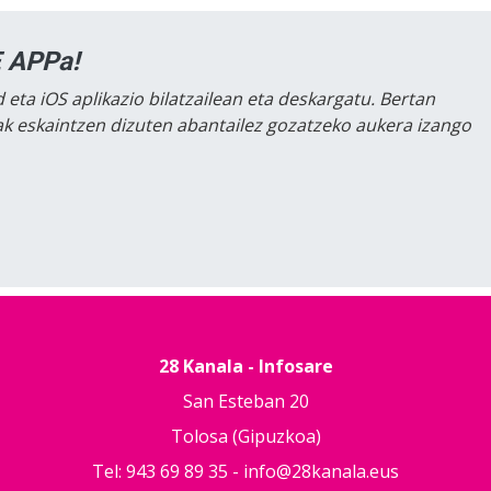
 APPa!
 eta iOS aplikazio bilatzailean eta deskargatu. Bertan
lak eskaintzen dizuten abantailez gozatzeko aukera izango
28 Kanala - Infosare
San Esteban 20
Tolosa (Gipuzkoa)
Tel: 943 69 89 35 -
info@28kanala.eus