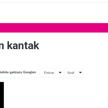
n kantak
Gehitu gaitzazu Googlen
Entzun
Itzuli