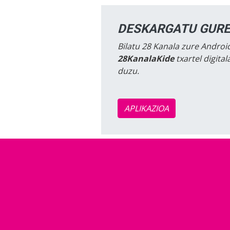
DESKARGATU GURE
Bilatu 28 Kanala zure Android
28KanalaKide
txartel digita
duzu.
APLIKAZIOA