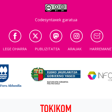
Codesyntaxek garatua
LEGE OHARRA
PUBLIZITATEA
ARAUAK
HARREMANE