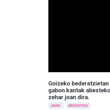
Goizeko bederatzietan 
gabon kantak abesteko,
zehar joan dira.
JAIAK
BERASTEGI