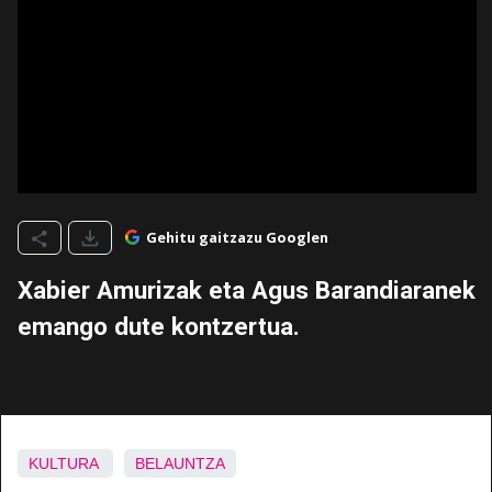
Gehitu gaitzazu Googlen
Xabier Amurizak eta Agus Barandiaranek
emango dute kontzertua.
KULTURA
BELAUNTZA