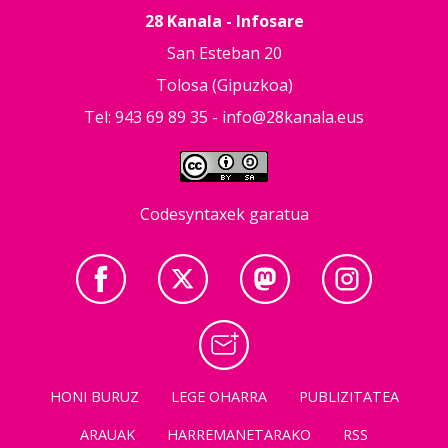
28 Kanala - Infosare
San Esteban 20
Tolosa (Gipuzkoa)
Tel: 943 69 89 35 -
info@28kanala.eus
Codesyntaxek garatua
HONI BURUZ
LEGE OHARRA
PUBLIZITATEA
ARAUAK
HARREMANETARAKO
RSS