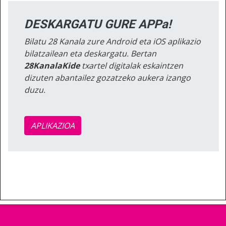
DESKARGATU GURE APPa!
Bilatu 28 Kanala zure Android eta iOS aplikazio
bilatzailean eta deskargatu. Bertan
28KanalaKide
txartel digitalak eskaintzen
dizuten abantailez gozatzeko aukera izango
duzu.
APLIKAZIOA