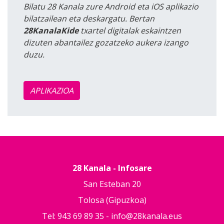
Bilatu 28 Kanala zure Android eta iOS aplikazio
bilatzailean eta deskargatu. Bertan
28KanalaKide
txartel digitalak eskaintzen
dizuten abantailez gozatzeko aukera izango
duzu.
APLIKAZIOA
28 Kanala - Infosare
San Esteban 20
Tolosa (Gipuzkoa)
Tel: 943 69 89 35 -
info@28kanala.eus