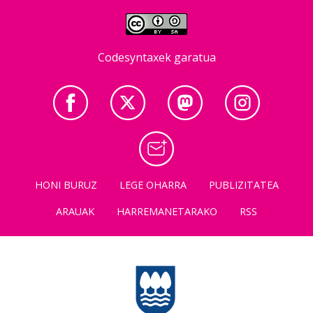
Codesyntaxek garatua
HONI BURUZ
LEGE OHARRA
PUBLIZITATEA
ARAUAK
HARREMANETARAKO
RSS