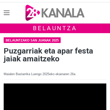
BELAUNTZA
BELAUNTZAKO SAN JUANAK 2025
Puzgarriak eta apar festa
jaiak amaitzeko
Maialen Bastarrika Luengo
2025eko ekainaren 26a