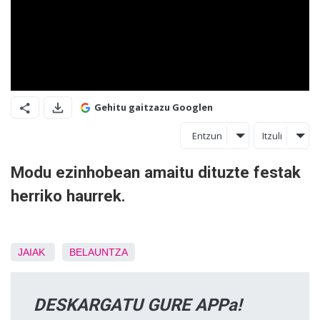
Gehitu gaitzazu Googlen
Entzun
Itzuli
Modu ezinhobean amaitu dituzte festak
herriko haurrek.
JAIAK
BELAUNTZA
DESKARGATU GURE APPa!