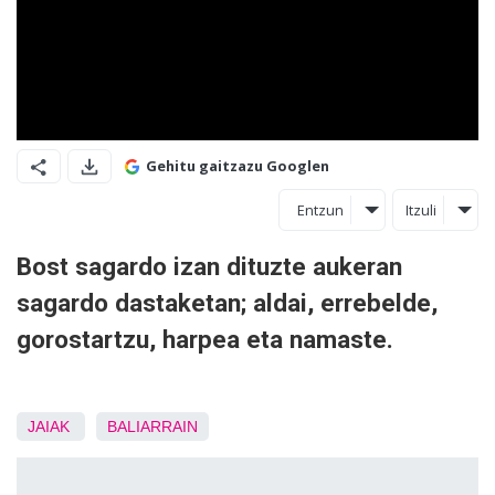
Gehitu gaitzazu Googlen
Entzun
Itzuli
Bost sagardo izan dituzte aukeran
sagardo dastaketan; aldai, errebelde,
gorostartzu, harpea eta namaste.
JAIAK
BALIARRAIN