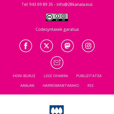
Tel: 943 69 89 35 -
info@28kanala.eus
Codesyntaxek garatua
HONI BURUZ
LEGE OHARRA
PUBLIZITATEA
ARAUAK
HARREMANETARAKO
RSS