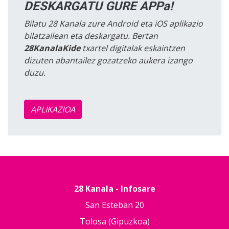
DESKARGATU GURE APPa!
Bilatu 28 Kanala zure Android eta iOS aplikazio
bilatzailean eta deskargatu. Bertan
28KanalaKide
txartel digitalak eskaintzen
dizuten abantailez gozatzeko aukera izango
duzu.
APLIKAZIOA
28 Kanala - Infosare
San Esteban 20
Tolosa (Gipuzkoa)