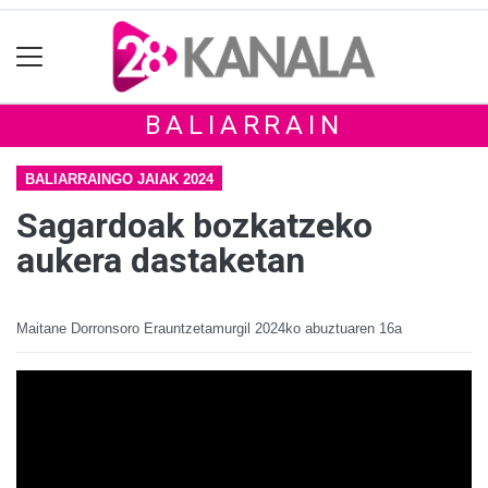
BALIARRAIN
BALIARRAINGO JAIAK 2024
Sagardoak bozkatzeko
aukera dastaketan
Maitane Dorronsoro Erauntzetamurgil
2024ko abuztuaren 16a