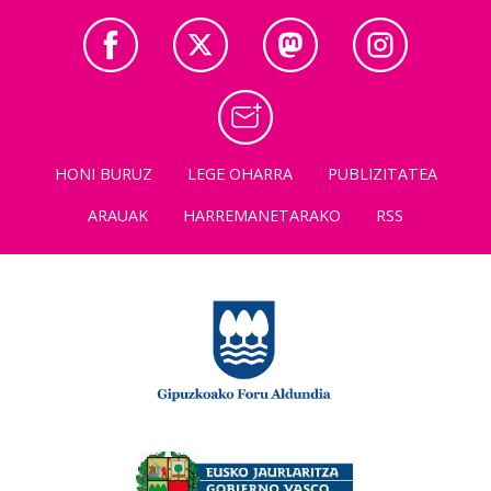
HONI BURUZ
LEGE OHARRA
PUBLIZITATEA
ARAUAK
HARREMANETARAKO
RSS