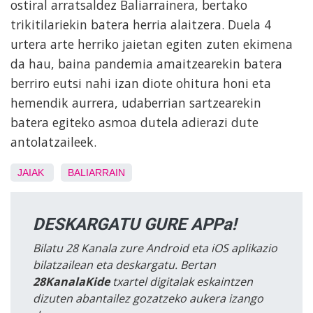
ostiral arratsaldez Baliarrainera, bertako
trikitilariekin batera herria alaitzera. Duela 4
urtera arte herriko jaietan egiten zuten ekimena
da hau, baina pandemia amaitzearekin batera
berriro eutsi nahi izan diote ohitura honi eta
hemendik aurrera, udaberrian sartzearekin
batera egiteko asmoa dutela adierazi dute
antolatzaileek.
JAIAK
BALIARRAIN
DESKARGATU GURE APPa!
Bilatu 28 Kanala zure Android eta iOS aplikazio
bilatzailean eta deskargatu. Bertan
28KanalaKide
txartel digitalak eskaintzen
dizuten abantailez gozatzeko aukera izango