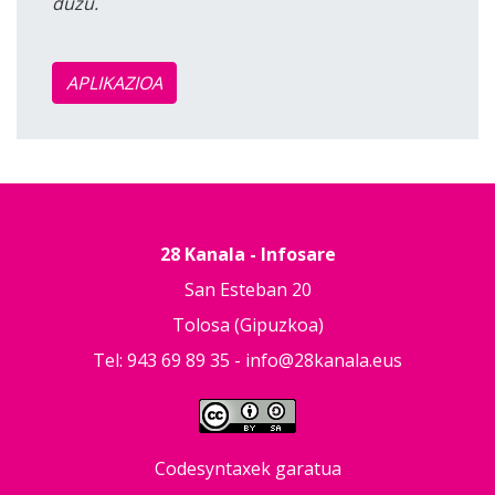
duzu.
APLIKAZIOA
28 Kanala - Infosare
San Esteban 20
Tolosa (Gipuzkoa)
Tel: 943 69 89 35 -
info@28kanala.eus
Codesyntaxek garatua