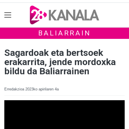
BALIARRAIN
Sagardoak eta bertsoek
erakarrita, jende mordoxka
bildu da Baliarrainen
Erredakzioa
2023ko apirilaren 4a