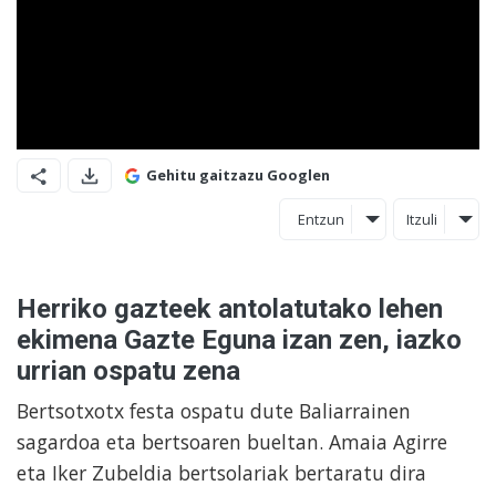
Gehitu gaitzazu Googlen
Entzun
Itzuli
Herriko gazteek antolatutako lehen
ekimena Gazte Eguna izan zen, iazko
urrian ospatu zena
Bertsotxotx festa ospatu dute Baliarrainen
sagardoa eta bertsoaren bueltan. Amaia Agirre
eta Iker Zubeldia bertsolariak bertaratu dira