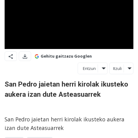
Gehitu gaitzazu Googlen
Entzun
Itzuli
San Pedro jaietan herri kirolak ikusteko
aukera izan dute Asteasuarrek
San Pedro jaietan herri kirolak ikusteko aukera
izan dute Asteasuarrek