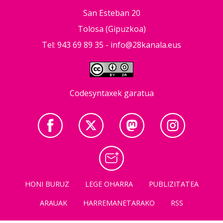
San Esteban 20
Tolosa (Gipuzkoa)
Tel: 943 69 89 35 -
info@28kanala.eus
Codesyntaxek garatua
HONI BURUZ
LEGE OHARRA
PUBLIZITATEA
ARAUAK
HARREMANETARAKO
RSS