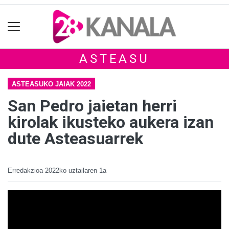
ASTEASU
ASTEASUKO JAIAK 2022
San Pedro jaietan herri
kirolak ikusteko aukera izan
dute Asteasuarrek
Erredakzioa
2022ko uztailaren 1a