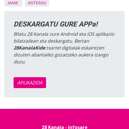
JAIAK
ASTEASU
DESKARGATU GURE APPa!
Bilatu 28 Kanala zure Android eta iOS aplikazio
bilatzailean eta deskargatu. Bertan
28KanalaKide
txartel digitalak eskaintzen
dizuten abantailez gozatzeko aukera izango
duzu.
APLIKAZIOA
28 Kanala - Infosare