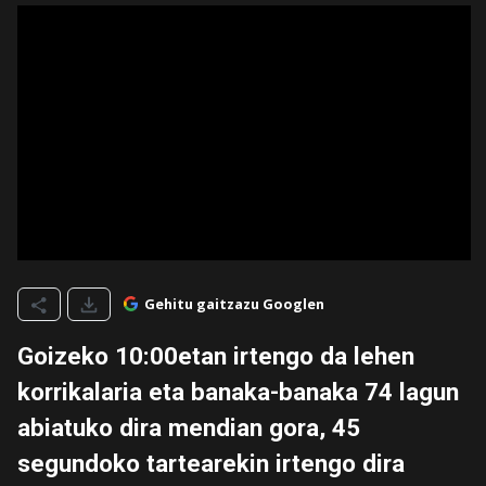
Gehitu gaitzazu Googlen
Goizeko 10:00etan irtengo da lehen
korrikalaria eta banaka-banaka 74 lagun
abiatuko dira mendian gora, 45
segundoko tartearekin irtengo dira