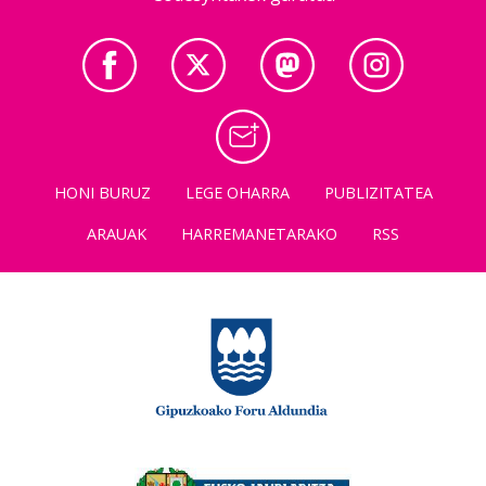
HONI BURUZ
LEGE OHARRA
PUBLIZITATEA
ARAUAK
HARREMANETARAKO
RSS