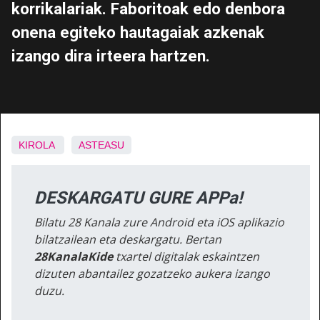
korrikalariak. Faboritoak edo denbora
onena egiteko hautagaiak azkenak
izango dira irteera hartzen.
KIROLA
ASTEASU
DESKARGATU GURE APPa!
Bilatu 28 Kanala zure Android eta iOS aplikazio
bilatzailean eta deskargatu. Bertan
28KanalaKide
txartel digitalak eskaintzen
dizuten abantailez gozatzeko aukera izango
duzu.