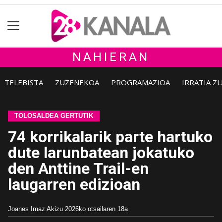
NAHIERAN
TELEBISTA
ZUZENEKOA
PROGRAMAZIOA
IRRATIA Z
TOLOSALDEA GERTUTIK
74 korrikalarik parte hartuko
dute larunbatean jokatuko
den Anttine Trail-en
laugarren edizioan
Joanes Imaz Akizu
2026ko otsailaren 18a