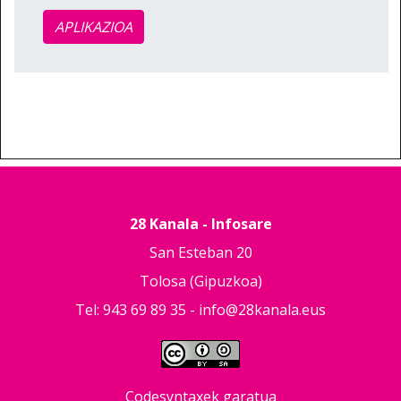
APLIKAZIOA
28 Kanala - Infosare
San Esteban 20
Tolosa (Gipuzkoa)
Tel: 943 69 89 35 -
info@28kanala.eus
Codesyntaxek garatua