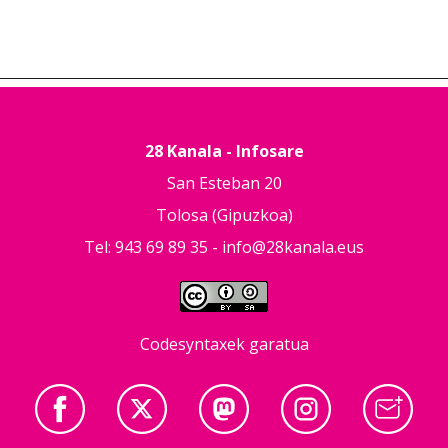
28 Kanala - Infosare
San Esteban 20
Tolosa (Gipuzkoa)
Tel: 943 69 89 35 -
info@28kanala.eus
Codesyntaxek garatua