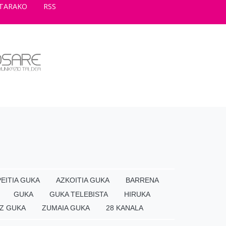
TARAKO
RSS
EITIA GUKA
AZKOITIA GUKA
BARRENA
GUKA
GUKA TELEBISTA
HIRUKA
Z GUKA
ZUMAIA GUKA
28 KANALA