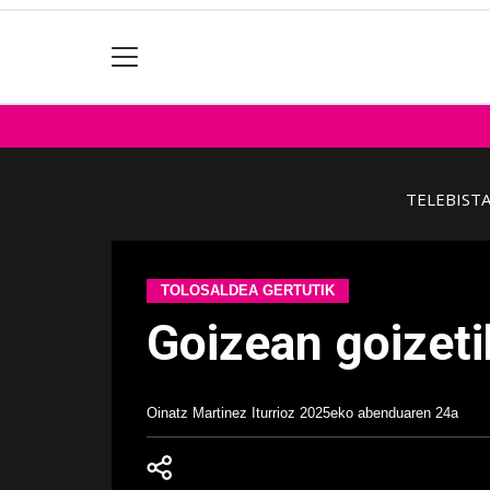
TELEBIST
TOLOSALDEA GERTUTIK
Goizean goizeti
Oinatz Martinez Iturrioz
2025eko abenduaren 24a