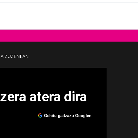
IA ZUZENEAN
zera atera dira
Gehitu gaitzazu Googlen