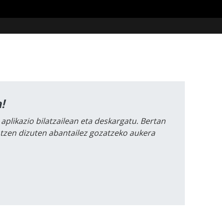
!
 aplikazio bilatzailean eta deskargatu. Bertan
intzen dizuten abantailez gozatzeko aukera