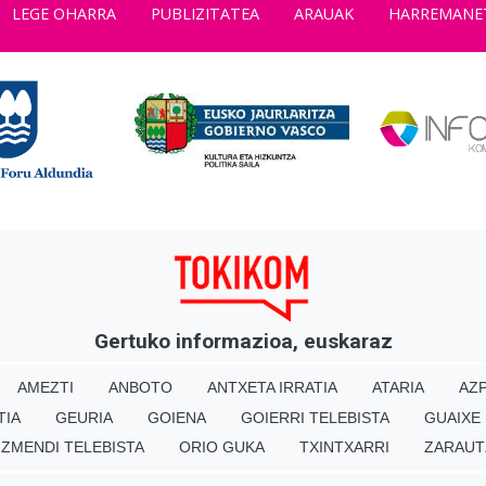
LEGE OHARRA
PUBLIZITATEA
ARAUAK
HARREMANE
Gertuko informazioa, euskaraz
AMEZTI
ANBOTO
ANTXETA IRRATIA
ATARIA
AZP
TIA
GEURIA
GOIENA
GOIERRI TELEBISTA
GUAIXE
IZMENDI TELEBISTA
ORIO GUKA
TXINTXARRI
ZARAUT