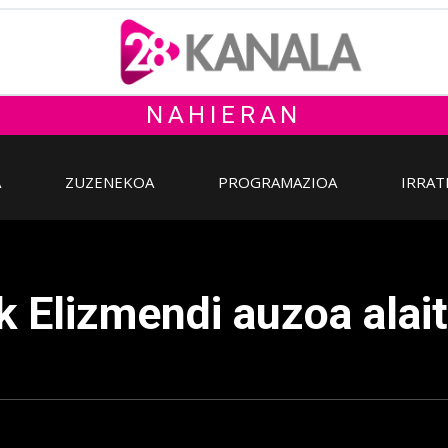
NAHIERAN
A
ZUZENEKOA
PROGRAMAZIOA
IRRAT
k Elizmendi auzoa alait