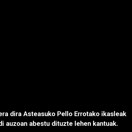
ra dira Asteasuko Pello Errotako ikasleak
di auzoan abestu dituzte lehen kantuak.