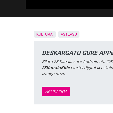
KULTURA
ASTEASU
DESKARGATU GURE APPa
Bilatu 28 Kanala zure Android eta iOS
28KanalaKide
txartel digitalak eska
izango duzu.
APLIKAZIOA