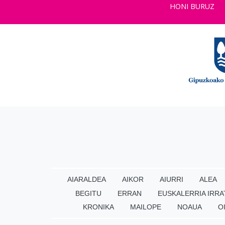
HONI BURUZ
AIARALDEA
AIKOR
AIURRI
ALEA
BEGITU
ERRAN
EUSKALERRIA IRRA
KRONIKA
MAILOPE
NOAUA
O