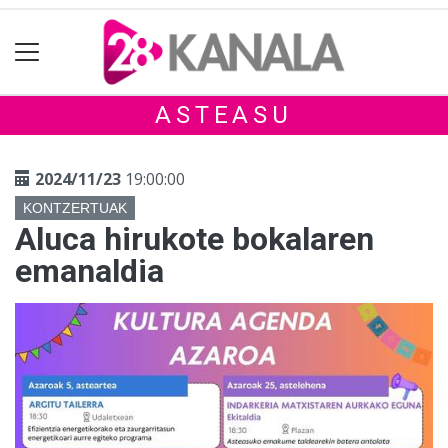
ASTEASU
2024/11/23
19:00:00
KONTZERTUAK
Aluca hirukote bokalaren
emanaldia