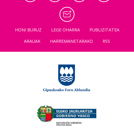
HONI BURUZ
LEGE OHARRA
PUBLIZITATEA
ARAUAK
HARREMANETARAKO
RSS