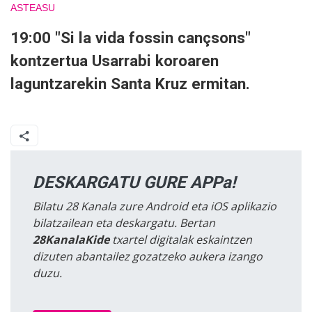
ASTEASU
19:00 "Si la vida fossin cançsons"
kontzertua Usarrabi koroaren
laguntzarekin Santa Kruz ermitan.
DESKARGATU GURE APPa!
Bilatu 28 Kanala zure Android eta iOS aplikazio
bilatzailean eta deskargatu. Bertan
28KanalaKide
txartel digitalak eskaintzen
dizuten abantailez gozatzeko aukera izango
duzu.