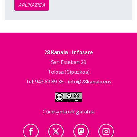
APLIKAZIOA
28 Kanala - Infosare
San Esteban 20
Tolosa (Gipuzkoa)
Tel: 943 69 89 35 -
info@28kanala.eus
Codesyntaxek garatua