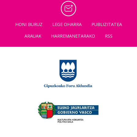
HONI BURUZ
LEGE OHARRA
PUBLIZITATEA
ARAUAK
HARREMANETARAKO
RSS