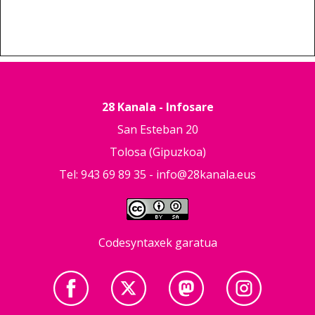
28 Kanala - Infosare
San Esteban 20
Tolosa (Gipuzkoa)
Tel: 943 69 89 35 -
info@28kanala.eus
Codesyntaxek garatua