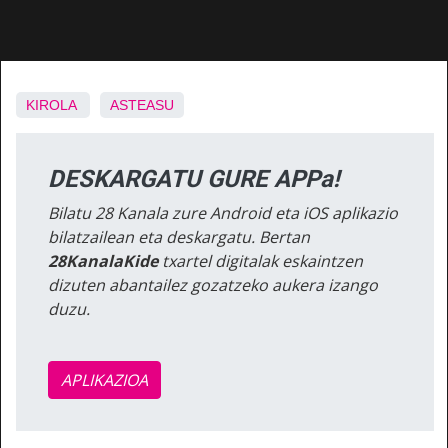
KIROLA
ASTEASU
DESKARGATU GURE APPa!
Bilatu 28 Kanala zure Android eta iOS aplikazio
bilatzailean eta deskargatu. Bertan
28KanalaKide
txartel digitalak eskaintzen
dizuten abantailez gozatzeko aukera izango
duzu.
APLIKAZIOA