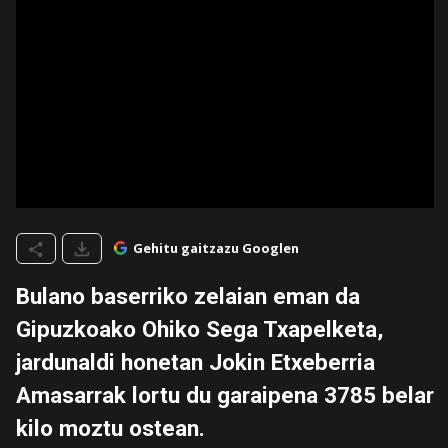
Gehitu gaitzazu Googlen
Bulano baserriko zelaian eman da
Gipuzkoako Ohiko Sega Txapelketa,
jardunaldi honetan Jokin Etxeberria
Amasarrak lortu du garaipena 3785 belar
kilo moztu ostean.