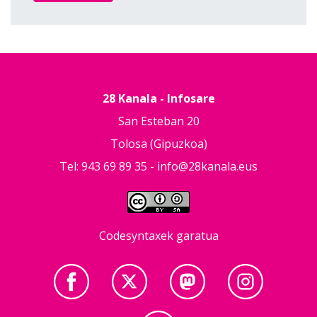
28 Kanala - Infosare
San Esteban 20
Tolosa (Gipuzkoa)
Tel: 943 69 89 35 -
info@28kanala.eus
Codesyntaxek garatua