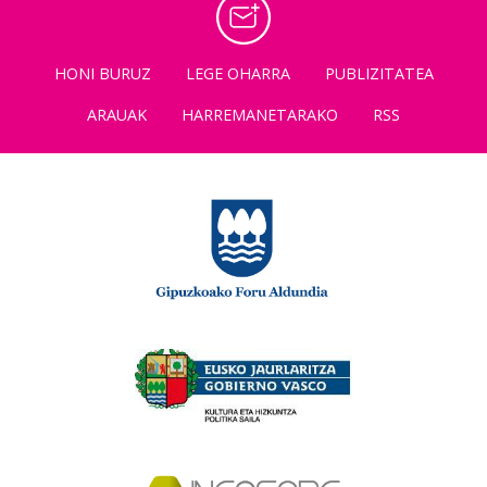
HONI BURUZ
LEGE OHARRA
PUBLIZITATEA
ARAUAK
HARREMANETARAKO
RSS