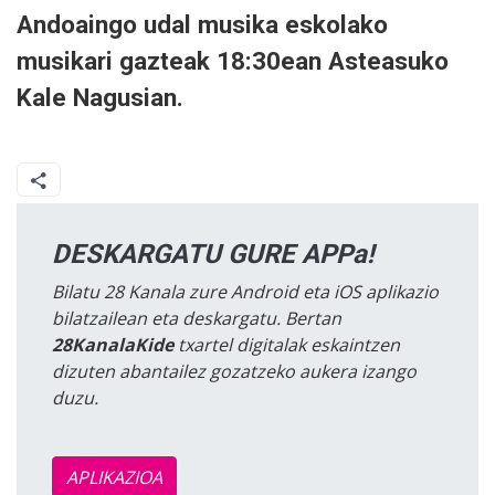
Andoaingo udal musika eskolako
musikari gazteak 18:30ean Asteasuko
Kale Nagusian.
DESKARGATU GURE APPa!
Bilatu 28 Kanala zure Android eta iOS aplikazio
bilatzailean eta deskargatu. Bertan
28KanalaKide
txartel digitalak eskaintzen
dizuten abantailez gozatzeko aukera izango
duzu.
APLIKAZIOA