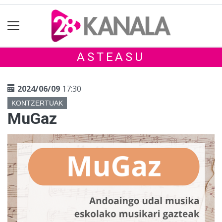
ASTEASU
2024/06/09
17:30
KONTZERTUAK
MuGaz