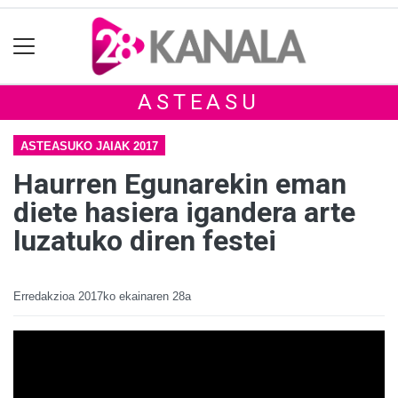
ASTEASU
ASTEASUKO JAIAK 2017
Haurren Egunarekin eman
diete hasiera igandera arte
luzatuko diren festei
Erredakzioa
2017ko ekainaren 28a