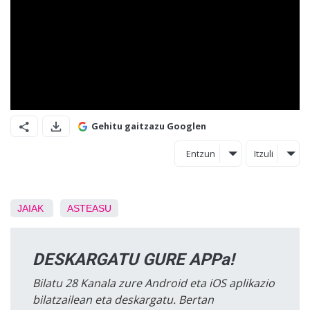
Gehitu gaitzazu Googlen
Entzun
Itzuli
JAIAK
ASTEASU
DESKARGATU GURE APPa!
Bilatu 28 Kanala zure Android eta iOS aplikazio
bilatzailean eta deskargatu. Bertan