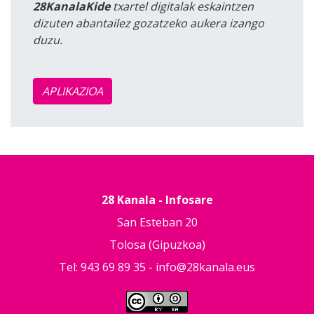
28KanalaKide
txartel digitalak eskaintzen
dizuten abantailez gozatzeko aukera izango
duzu.
APLIKAZIOA
28 Kanala - Infosare
San Esteban 20
Tolosa (Gipuzkoa)
Tel: 943 69 89 35 -
info@28kanala.eus