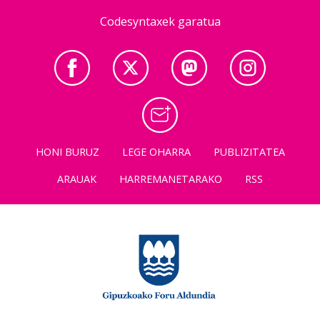
Codesyntaxek garatua
HONI BURUZ
LEGE OHARRA
PUBLIZITATEA
ARAUAK
HARREMANETARAKO
RSS