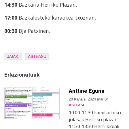
14:30
Bazkaria Herriko Plazan.
17:00
Bazkalosteko karaokea txoznan.
00:30
DJa Patxinen.
JAIAK
ASTEASU
Erlazionatuak
Anttine Eguna
28 Kanala
2024 mar 04
ASTEASU
10:00-11:30 Familiarteko
jolasak Herriko plazan.
11:30-13:30 Herri kiolak