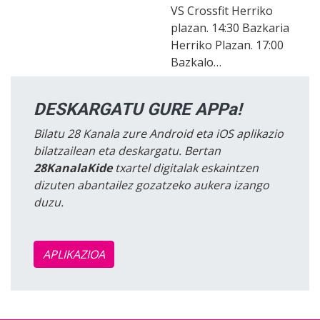
VS Crossfit Herriko
plazan. 14:30 Bazkaria
Herriko Plazan. 17:00
Bazkalo…
DESKARGATU GURE APPa!
Bilatu 28 Kanala zure Android eta iOS aplikazio
bilatzailean eta deskargatu. Bertan
28KanalaKide
txartel digitalak eskaintzen
dizuten abantailez gozatzeko aukera izango
duzu.
APLIKAZIOA