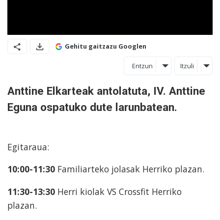
Gehitu gaitzazu Googlen
Entzun
Itzuli
Anttine Elkarteak antolatuta, IV. Anttine
Eguna ospatuko dute larunbatean.
Egitaraua:
10:00-11:30
Familiarteko jolasak Herriko plazan.
11:30-13:30
Herri kiolak VS Crossfit Herriko
plazan.