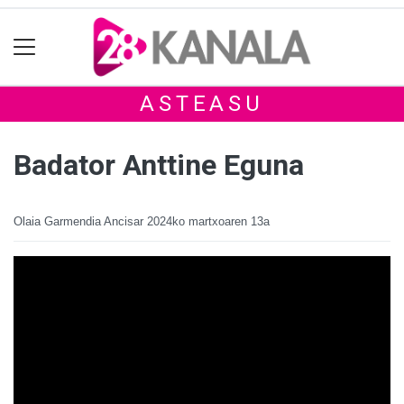
ASTEASU
Badator Anttine Eguna
Olaia Garmendia Ancisar
2024ko martxoaren 13a