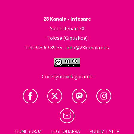
28 Kanala - Infosare
San Esteban 20
Tolosa (Gipuzkoa)
Tel: 943 69 89 35 -
info@28kanala.eus
Codesyntaxek garatua
HONI BURUZ
LEGE OHARRA
PUBLIZITATEA