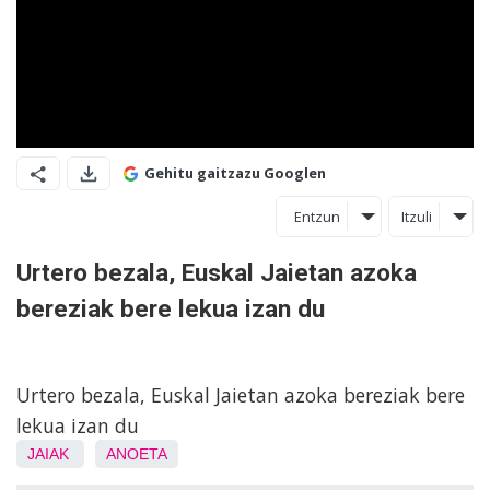
Gehitu gaitzazu Googlen
Entzun
Itzuli
Urtero bezala, Euskal Jaietan azoka
bereziak bere lekua izan du
Urtero bezala, Euskal Jaietan azoka bereziak bere
lekua izan du
JAIAK
ANOETA