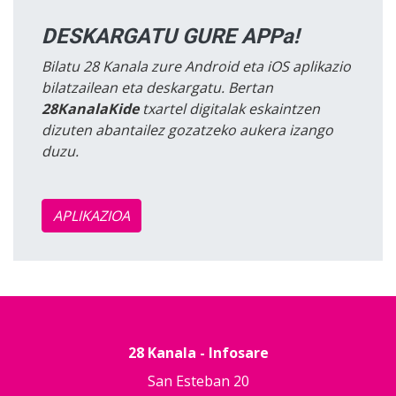
DESKARGATU GURE APPa!
Bilatu 28 Kanala zure Android eta iOS aplikazio
bilatzailean eta deskargatu. Bertan
28KanalaKide
txartel digitalak eskaintzen
dizuten abantailez gozatzeko aukera izango
duzu.
APLIKAZIOA
28 Kanala - Infosare
San Esteban 20