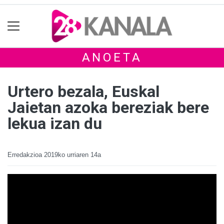
ANOETA
Urtero bezala, Euskal
Jaietan azoka bereziak bere
lekua izan du
Erredakzioa
2019ko urriaren 14a