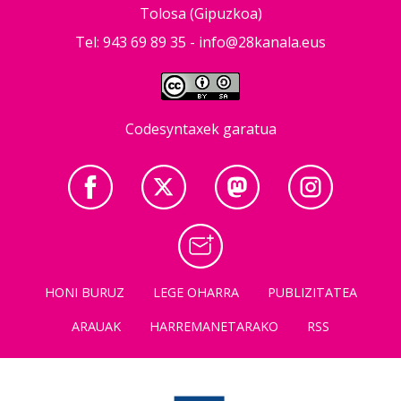
Tolosa (Gipuzkoa)
Tel: 943 69 89 35 -
info@28kanala.eus
Codesyntaxek garatua
HONI BURUZ
LEGE OHARRA
PUBLIZITATEA
ARAUAK
HARREMANETARAKO
RSS